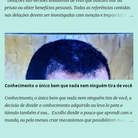
"Delações são versões unilaterais de réus que buscam sair da
prisão ou obter benefícios pessoais. Todas as referências contidas
nas delações devem ser investigadas com isenção e imparcialidade
não apenas em relação ao ex-Presidente Lula, mas também em
relação a todos os que foram citados, incluindo a sociedade que a
Globo manteve com o Grupo Odebrecht, citada na delação de
Emílio Odebrecht. Lula sempre atuou para promover o Brasil no
exterior, e não para promover determinadas empresas ou
empresários" Assina a nota o advogado Cristiano Zanin Martins
Conhecimento o único bem que nada nem ninguém tira de você
Conhecimento, o único bem que nada nem ninguém tira de você, a
decisão de dividir o conhecimento adquirido ou leva lo para o
túmulo também é sua... Escolhi dividir o pouco que aprendi com o
mundo, ou pelo menos criar mecanismos que possibilitem mais e
mais pessoas terem acesso a educação e ao conhecimento. Não
sou Professor, a mais nobre das profissões, mas tento ser um