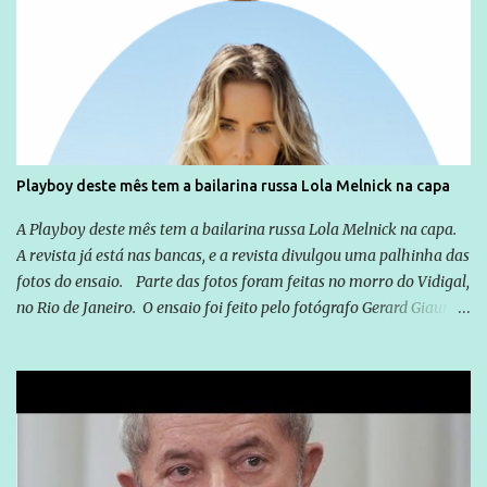
empreendedor da comunicação, que além de informação
cotidiana, corriqueira e cada vez mais preocupantes, do tipo que
você já esta acostumado a ver neste espaço, vou trabalhar a ideia
que possibilite distribuir não só informações, mas que gere de
forma consistente a riqueza do conhecimento... Exemplo: o
cidadão brasileiro não precisa só ser informado sobre operações
da Lava Jato, Reformas que podem retirar ou não direitos, ou
Playboy deste mês tem a bailarina russa Lola Melnick na capa
quem vai ser preso ou não; é preciso levar até as pessoas, do mais
simples ao mais burguês, o que diz a nossa Constituição, quais são
A Playboy deste mês tem a bailarina russa Lola Melnick na capa.
seus direitos e deveres em ...
A revista já está nas bancas, e a revista divulgou uma palhinha das
fotos do ensaio. Parte das fotos foram feitas no morro do Vidigal,
no Rio de Janeiro. O ensaio foi feito pelo fotógrafo Gerard Giaume
e também contou com a praia da Joatinga como locação. Playboy
divulga capa e primeiras fotos de Lola Melnick - @aredacao