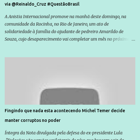
via @Reinaldo_Cruz #QuestãoBrasil
A Anistia Internacional promove na manhã deste domingo, na
comunidade da Rocinha, no Rio de Janeiro, um ato de
solidariedade à família do ajudante de pedreiro Amarildo de
Souza, cujo desaparecimento vai completar um mês no próximo
dia 14. Amarildo desapareceu quando foi levado por policiais da
Unidade de Polícia Pacificadora (UPP) da Rocinha. A assessora de
Direitos Humanos da Anistia Internacional, Renata Neder, disse à
Agência Brasil que ações e atividades de mobilização são feitas
normalmente pela organização não governamental. As ações de
solidariedade são promovidas em apoio a famílias ou pessoas que
são vítimas de violência, estão em situação de risco ou têm seus
direitos violados. Leia mais: Anistia Internacional cobra do Brasil
solução do caso Amarildo - Terra Brasil
Fingindo que nada esta acontecendo Michel Temer decide
manter corruptos no poder
Íntegra da Nota divulgada pela defesa do ex-presidente Lula