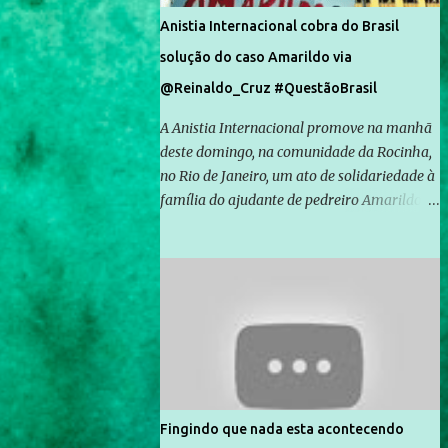
Anistia Internacional cobra do Brasil
solução do caso Amarildo via
@Reinaldo_Cruz #QuestãoBrasil
A Anistia Internacional promove na manhã
deste domingo, na comunidade da Rocinha,
no Rio de Janeiro, um ato de solidariedade à
família do ajudante de pedreiro Amarildo de
Souza, cujo desaparecimento vai completar
um mês no próximo dia 14. Amarildo
desapareceu quando foi levado por policiais
da Unidade de Polícia Pacificadora (UPP) da
Rocinha. A assessora de Direitos Humanos
da Anistia Internacional, Renata Neder, disse
à Agência Brasil que ações e atividades de
mobilização são feitas normalmente pela
organização não governamental. As ações
Fingindo que nada esta acontecendo
de solidariedade são promovidas em apoio