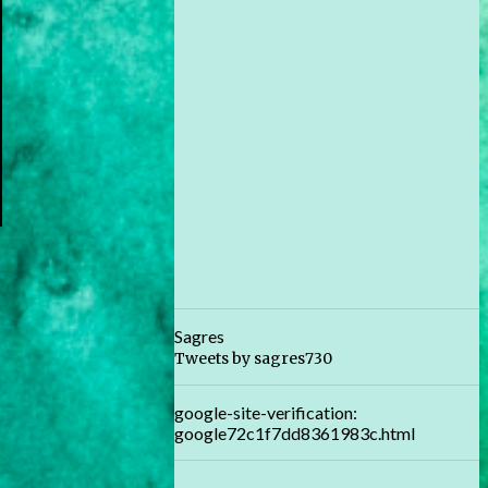
Sagres
Tweets by sagres730
google-site-verification:
google72c1f7dd8361983c.html