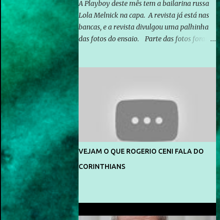
A Playboy deste mês tem a bailarina russa
Lola Melnick na capa. A revista já está nas
bancas, e a revista divulgou uma palhinha
das fotos do ensaio. Parte das fotos foram
feitas no morro do Vidigal, no Rio de
Janeiro. O ensaio foi feito pelo fotógrafo
Gerard Giaume e também contou com a
praia da Joatinga como locação. Playboy
divulga capa e primeiras fotos de Lola
Melnick - @aredacao
VEJAM O QUE ROGERIO CENI FALA DO
CORINTHIANS