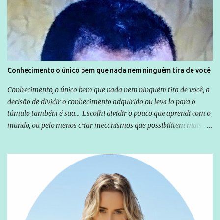
Emílio Odebrecht. Lula sempre atuou para promover o Brasil no
exterior, e não para promover determinadas empresas ou
empresários" Assina a nota o advogado Cristiano Zanin Martins
Conhecimento o único bem que nada nem ninguém tira de você
Conhecimento, o único bem que nada nem ninguém tira de você, a
decisão de dividir o conhecimento adquirido ou leva lo para o
túmulo também é sua... Escolhi dividir o pouco que aprendi com o
mundo, ou pelo menos criar mecanismos que possibilitem mais e
mais pessoas terem acesso a educação e ao conhecimento. Não
sou Professor, a mais nobre das profissões, mas tento ser um
empreendedor da comunicação, que além de informação
cotidiana, corriqueira e cada vez mais preocupantes, do tipo que
você já esta acostumado a ver neste espaço, vou trabalhar a ideia
que possibilite distribuir não só informações, mas que gere de
forma consistente a riqueza do conhecimento... Exemplo: o
cidadão brasileiro não precisa só ser informado sobre operações