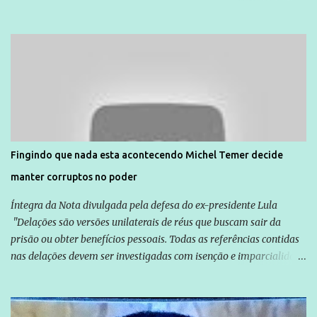
dia 14. Amarildo desapareceu quando foi levado por policiais da
Unidade de Polícia Pacificadora (UPP) da Rocinha. A assessora de
Direitos Humanos da Anistia Internacional, Renata Neder, disse à
Agência Brasil que ações e atividades de mobilização são feitas
normalmente pela organização não governamental. As ações de
solidariedade são promovidas em apoio a famílias ou pessoas que
são vítimas de violência, estão em situação de risco ou têm seus
direitos violados. Leia mais: Anistia Internacional cobra do Brasil
solução do caso Amarildo - Terra Brasil
Fingindo que nada esta acontecendo Michel Temer decide
manter corruptos no poder
Íntegra da Nota divulgada pela defesa do ex-presidente Lula
"Delações são versões unilaterais de réus que buscam sair da
prisão ou obter benefícios pessoais. Todas as referências contidas
nas delações devem ser investigadas com isenção e imparcialidade
não apenas em relação ao ex-Presidente Lula, mas também em
relação a todos os que foram citados, incluindo a sociedade que a
Globo manteve com o Grupo Odebrecht, citada na delação de