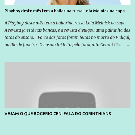
da Lava Jato, Reformas que podem retirar ou não direitos, ou
Playboy deste mês tem a bailarina russa Lola Melnick na capa
quem vai ser preso ou não; é preciso levar até as pessoas, do mais
simples ao mais burguês, o que diz a nossa Constituição, quais são
A Playboy deste mês tem a bailarina russa Lola Melnick na capa.
seus direitos e deveres em ...
A revista já está nas bancas, e a revista divulgou uma palhinha das
fotos do ensaio. Parte das fotos foram feitas no morro do Vidigal,
no Rio de Janeiro. O ensaio foi feito pelo fotógrafo Gerard Giaume
e também contou com a praia da Joatinga como locação. Playboy
divulga capa e primeiras fotos de Lola Melnick - @aredacao
VEJAM O QUE ROGERIO CENI FALA DO CORINTHIANS