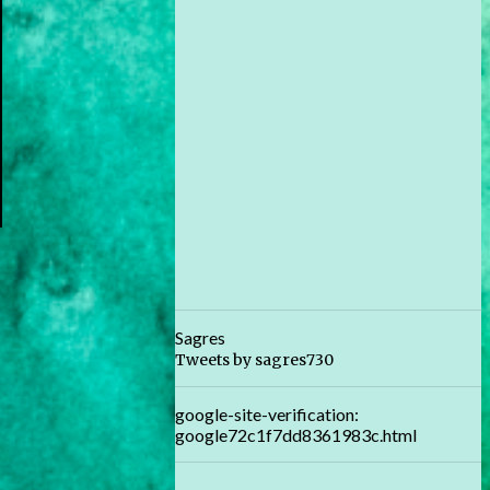
Sagres
Tweets by sagres730
google-site-verification:
google72c1f7dd8361983c.html