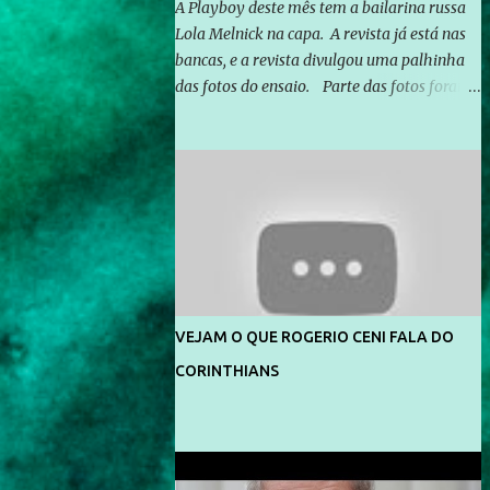
A Playboy deste mês tem a bailarina russa
Lola Melnick na capa. A revista já está nas
bancas, e a revista divulgou uma palhinha
das fotos do ensaio. Parte das fotos foram
feitas no morro do Vidigal, no Rio de
Janeiro. O ensaio foi feito pelo fotógrafo
Gerard Giaume e também contou com a
praia da Joatinga como locação. Playboy
divulga capa e primeiras fotos de Lola
Melnick - @aredacao
VEJAM O QUE ROGERIO CENI FALA DO
CORINTHIANS