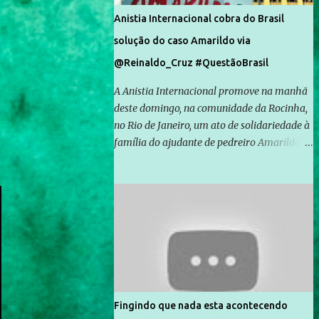
Anistia Internacional cobra do Brasil
solução do caso Amarildo via
@Reinaldo_Cruz #QuestãoBrasil
A Anistia Internacional promove na manhã
deste domingo, na comunidade da Rocinha,
no Rio de Janeiro, um ato de solidariedade à
família do ajudante de pedreiro Amarildo de
Souza, cujo desaparecimento vai completar
um mês no próximo dia 14. Amarildo
desapareceu quando foi levado por policiais
da Unidade de Polícia Pacificadora (UPP) da
Rocinha. A assessora de Direitos Humanos
da Anistia Internacional, Renata Neder, disse
à Agência Brasil que ações e atividades de
mobilização são feitas normalmente pela
organização não governamental. As ações
Fingindo que nada esta acontecendo
de solidariedade são promovidas em apoio