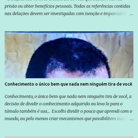
prisão ou obter benefícios pessoais. Todas as referências contidas
nas delações devem ser investigadas com isenção e imparcialidade
não apenas em relação ao ex-Presidente Lula, mas também em
relação a todos os que foram citados, incluindo a sociedade que a
Globo manteve com o Grupo Odebrecht, citada na delação de
Emílio Odebrecht. Lula sempre atuou para promover o Brasil no
exterior, e não para promover determinadas empresas ou
empresários" Assina a nota o advogado Cristiano Zanin Martins
Conhecimento o único bem que nada nem ninguém tira de você
Conhecimento, o único bem que nada nem ninguém tira de você, a
decisão de dividir o conhecimento adquirido ou leva lo para o
túmulo também é sua... Escolhi dividir o pouco que aprendi com o
mundo, ou pelo menos criar mecanismos que possibilitem mais e
mais pessoas terem acesso a educação e ao conhecimento. Não
sou Professor, a mais nobre das profissões, mas tento ser um