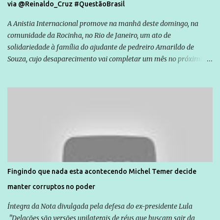
via @Reinaldo_Cruz #QuestãoBrasil
A Anistia Internacional promove na manhã deste domingo, na
comunidade da Rocinha, no Rio de Janeiro, um ato de
solidariedade à família do ajudante de pedreiro Amarildo de
Souza, cujo desaparecimento vai completar um mês no próximo
dia 14. Amarildo desapareceu quando foi levado por policiais da
Unidade de Polícia Pacificadora (UPP) da Rocinha. A assessora de
Direitos Humanos da Anistia Internacional, Renata Neder, disse à
Agência Brasil que ações e atividades de mobilização são feitas
normalmente pela organização não governamental. As ações de
solidariedade são promovidas em apoio a famílias ou pessoas que
são vítimas de violência, estão em situação de risco ou têm seus
direitos violados. Leia mais: Anistia Internacional cobra do Brasil
solução do caso Amarildo - Terra Brasil
Fingindo que nada esta acontecendo Michel Temer decide
manter corruptos no poder
Íntegra da Nota divulgada pela defesa do ex-presidente Lula
"Delações são versões unilaterais de réus que buscam sair da