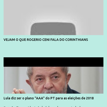
empreendedor da comunicação, que além de informação
cotidiana, corriqueira e cada vez mais preocupantes, do tipo que
você já esta acostumado a ver neste espaço, vou trabalhar a ideia
que possibilite distribuir não só informações, mas que gere de
forma consistente a riqueza do conhecimento... Exemplo: o
cidadão brasileiro não precisa só ser informado sobre operações
da Lava Jato, Reformas que podem retirar ou não direitos, ou
VEJAM O QUE ROGERIO CENI FALA DO CORINTHIANS
quem vai ser preso ou não; é preciso levar até as pessoas, do mais
simples ao mais burguês, o que diz a nossa Constituição, quais são
seus direitos e deveres em ...
Lula diz ser o plano "AAA" do PT para as eleições de 2018