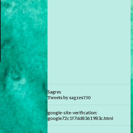
Sagres
Tweets by sagres730
google-site-verification:
google72c1f7dd8361983c.html