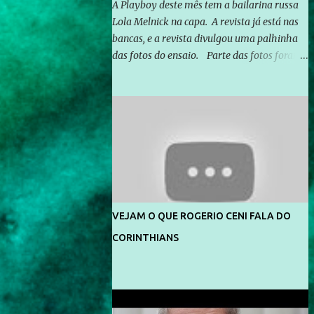
A Playboy deste mês tem a bailarina russa
Lola Melnick na capa. A revista já está nas
bancas, e a revista divulgou uma palhinha
das fotos do ensaio. Parte das fotos foram
feitas no morro do Vidigal, no Rio de
Janeiro. O ensaio foi feito pelo fotógrafo
Gerard Giaume e também contou com a
praia da Joatinga como locação. Playboy
divulga capa e primeiras fotos de Lola
Melnick - @aredacao
VEJAM O QUE ROGERIO CENI FALA DO
CORINTHIANS