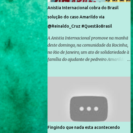
Anistia Internacional cobra do Brasil
solução do caso Amarildo via
@Reinaldo_Cruz #QuestãoBrasil
A Anistia Internacional promove na manhã
deste domingo, na comunidade da Rocinha,
no Rio de Janeiro, um ato de solidariedade à
família do ajudante de pedreiro Amarildo de
Souza, cujo desaparecimento vai completar
um mês no próximo dia 14. Amarildo
desapareceu quando foi levado por policiais
da Unidade de Polícia Pacificadora (UPP) da
Rocinha. A assessora de Direitos Humanos
da Anistia Internacional, Renata Neder, disse
à Agência Brasil que ações e atividades de
mobilização são feitas normalmente pela
organização não governamental. As ações
Fingindo que nada esta acontecendo
de solidariedade são promovidas em apoio