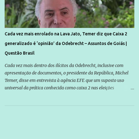
Cada vez mais enrolado na Lava Jato, Temer diz que Caixa 2
generalizado é ‘opinião’ da Odebrecht – Assuntos de Goiás |
Questão Brasil
Cada vez mais dentro dos ilícitos da Odebrecht, inclusive com
apresentação de documentos, o presidente da República, Michel
Temer, disse em entrevista à agência EFE que um suposto uso
universal da prática conhecida como caixa 2 nas eleições
brasileiras é “uma opinião” da empreiteira Odebrecht. O ex-
presidente da empresa, Marcelo Odebrecht, afirmou em
depoimento à Polícia Federal que não existe, no Brasil, nenhum
político eleito para cargo público sem o uso dessa prática. “Acho
que é uma opinião. A Odebrecht é que acha que todos os políticos
se serviram do caixa 2. Aliás, ao assim se manifestarem, dizem que