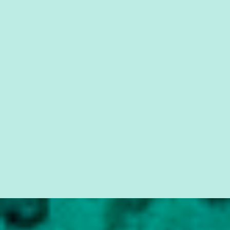
eles são os produtores do caixa 2. Eu conheço muitos políticos que
não se serviam do caixa 2 para se eleger. Eu fui presidente de um
partido [PMDB], o maior partido do país durante 15 anos, e as
contribuições chegavam oficialmente pelo partido” . Temer
descartou ainda que a delação da Odebrecht vá atrapalhar a
aprovação das reformas trabalhista e da Previdência no Congre...