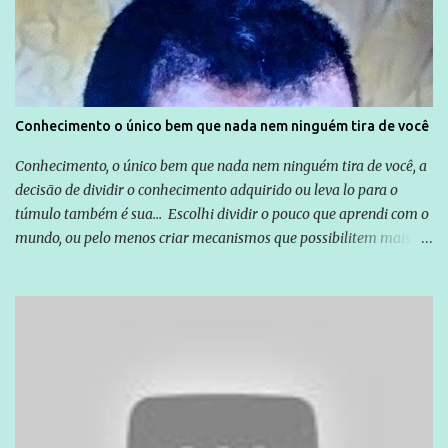
exterior, e não para promover determinadas empresas ou
empresários" Assina a nota o advogado Cristiano Zanin Martins
Conhecimento o único bem que nada nem ninguém tira de você
Conhecimento, o único bem que nada nem ninguém tira de você, a
decisão de dividir o conhecimento adquirido ou leva lo para o
túmulo também é sua... Escolhi dividir o pouco que aprendi com o
mundo, ou pelo menos criar mecanismos que possibilitem mais e
mais pessoas terem acesso a educação e ao conhecimento. Não
sou Professor, a mais nobre das profissões, mas tento ser um
empreendedor da comunicação, que além de informação
cotidiana, corriqueira e cada vez mais preocupantes, do tipo que
você já esta acostumado a ver neste espaço, vou trabalhar a ideia
que possibilite distribuir não só informações, mas que gere de
forma consistente a riqueza do conhecimento... Exemplo: o
cidadão brasileiro não precisa só ser informado sobre operações