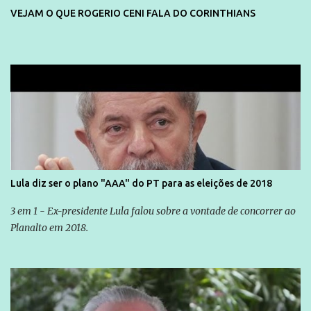
da Lava Jato, Reformas que podem retirar ou não direitos, ou
VEJAM O QUE ROGERIO CENI FALA DO CORINTHIANS
quem vai ser preso ou não; é preciso levar até as pessoas, do mais
simples ao mais burguês, o que diz a nossa Constituição, quais são
seus direitos e deveres em ...
Lula diz ser o plano "AAA" do PT para as eleições de 2018
3 em 1 - Ex-presidente Lula falou sobre a vontade de concorrer ao
Planalto em 2018.