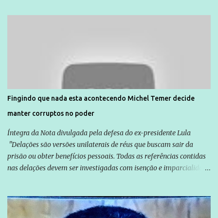
Unidade de Polícia Pacificadora (UPP) da Rocinha. A assessora de
Direitos Humanos da Anistia Internacional, Renata Neder, disse à
Agência Brasil que ações e atividades de mobilização são feitas
normalmente pela organização não governamental. As ações de
solidariedade são promovidas em apoio a famílias ou pessoas que
são vítimas de violência, estão em situação de risco ou têm seus
direitos violados. Leia mais: Anistia Internacional cobra do Brasil
solução do caso Amarildo - Terra Brasil
Fingindo que nada esta acontecendo Michel Temer decide
manter corruptos no poder
Íntegra da Nota divulgada pela defesa do ex-presidente Lula
"Delações são versões unilaterais de réus que buscam sair da
prisão ou obter benefícios pessoais. Todas as referências contidas
nas delações devem ser investigadas com isenção e imparcialidade
não apenas em relação ao ex-Presidente Lula, mas também em
relação a todos os que foram citados, incluindo a sociedade que a
Globo manteve com o Grupo Odebrecht, citada na delação de
Emílio Odebrecht. Lula sempre atuou para promover o Brasil no