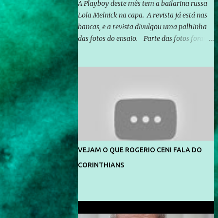
A Playboy deste mês tem a bailarina russa
Lola Melnick na capa. A revista já está nas
bancas, e a revista divulgou uma palhinha
das fotos do ensaio. Parte das fotos foram
feitas no morro do Vidigal, no Rio de
Janeiro. O ensaio foi feito pelo fotógrafo
Gerard Giaume e também contou com a
praia da Joatinga como locação. Playboy
divulga capa e primeiras fotos de Lola
Melnick - @aredacao
VEJAM O QUE ROGERIO CENI FALA DO
CORINTHIANS