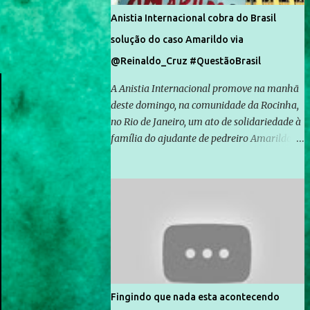
Anistia Internacional cobra do Brasil
solução do caso Amarildo via
@Reinaldo_Cruz #QuestãoBrasil
A Anistia Internacional promove na manhã
deste domingo, na comunidade da Rocinha,
no Rio de Janeiro, um ato de solidariedade à
família do ajudante de pedreiro Amarildo de
Souza, cujo desaparecimento vai completar
um mês no próximo dia 14. Amarildo
desapareceu quando foi levado por policiais
da Unidade de Polícia Pacificadora (UPP) da
Rocinha. A assessora de Direitos Humanos
da Anistia Internacional, Renata Neder, disse
à Agência Brasil que ações e atividades de
mobilização são feitas normalmente pela
organização não governamental. As ações
Fingindo que nada esta acontecendo
de solidariedade são promovidas em apoio