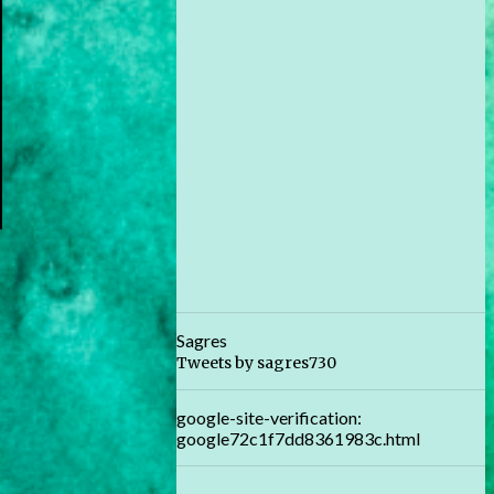
Sagres
Tweets by sagres730
google-site-verification:
google72c1f7dd8361983c.html