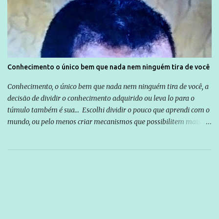
Conhecimento o único bem que nada nem ninguém tira de você
Conhecimento, o único bem que nada nem ninguém tira de você, a
decisão de dividir o conhecimento adquirido ou leva lo para o
túmulo também é sua... Escolhi dividir o pouco que aprendi com o
mundo, ou pelo menos criar mecanismos que possibilitem mais e
mais pessoas terem acesso a educação e ao conhecimento. Não
sou Professor, a mais nobre das profissões, mas tento ser um
empreendedor da comunicação, que além de informação
cotidiana, corriqueira e cada vez mais preocupantes, do tipo que
você já esta acostumado a ver neste espaço, vou trabalhar a ideia
que possibilite distribuir não só informações, mas que gere de
forma consistente a riqueza do conhecimento... Exemplo: o
cidadão brasileiro não precisa só ser informado sobre operações