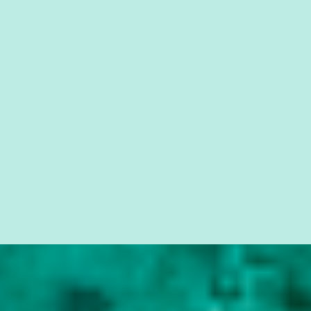
da Lava Jato, Reformas que podem retirar ou não direitos, ou
quem vai ser preso ou não; é preciso levar até as pessoas, do mais
simples ao mais burguês, o que diz a nossa Constituição, quais são
seus direitos e deveres em ...