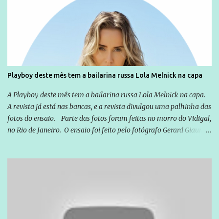
Emílio Odebrecht. Lula sempre atuou para promover o Brasil no
exterior, e não para promover determinadas empresas ou
empresários" Assina a nota o advogado Cristiano Zanin Martins
Playboy deste mês tem a bailarina russa Lola Melnick na capa
A Playboy deste mês tem a bailarina russa Lola Melnick na capa.
A revista já está nas bancas, e a revista divulgou uma palhinha das
fotos do ensaio. Parte das fotos foram feitas no morro do Vidigal,
no Rio de Janeiro. O ensaio foi feito pelo fotógrafo Gerard Giaume
e também contou com a praia da Joatinga como locação. Playboy
divulga capa e primeiras fotos de Lola Melnick - @aredacao