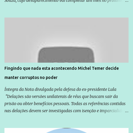
Souza, cujo desaparecimento vai completar um mês no próximo
dia 14. Amarildo desapareceu quando foi levado por policiais da
Unidade de Polícia Pacificadora (UPP) da Rocinha. A assessora de
Direitos Humanos da Anistia Internacional, Renata Neder, disse à
Agência Brasil que ações e atividades de mobilização são feitas
normalmente pela organização não governamental. As ações de
solidariedade são promovidas em apoio a famílias ou pessoas que
são vítimas de violência, estão em situação de risco ou têm seus
direitos violados. Leia mais: Anistia Internacional cobra do Brasil
solução do caso Amarildo - Terra Brasil
Fingindo que nada esta acontecendo Michel Temer decide
manter corruptos no poder
Íntegra da Nota divulgada pela defesa do ex-presidente Lula
"Delações são versões unilaterais de réus que buscam sair da
prisão ou obter benefícios pessoais. Todas as referências contidas
nas delações devem ser investigadas com isenção e imparcialidade
não apenas em relação ao ex-Presidente Lula, mas também em
relação a todos os que foram citados, incluindo a sociedade que a
Globo manteve com o Grupo Odebrecht, citada na delação de