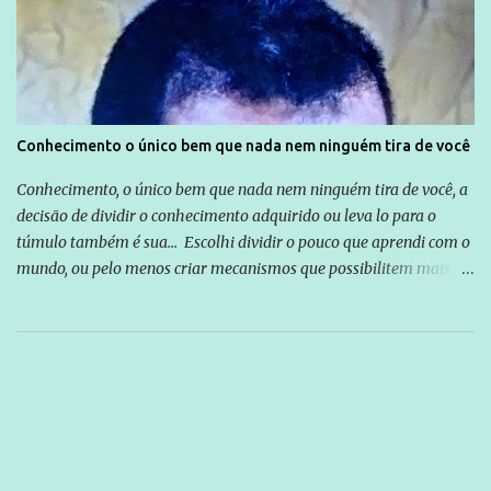
Conhecimento o único bem que nada nem ninguém tira de você
Conhecimento, o único bem que nada nem ninguém tira de você, a
decisão de dividir o conhecimento adquirido ou leva lo para o
túmulo também é sua... Escolhi dividir o pouco que aprendi com o
mundo, ou pelo menos criar mecanismos que possibilitem mais e
mais pessoas terem acesso a educação e ao conhecimento. Não
sou Professor, a mais nobre das profissões, mas tento ser um
empreendedor da comunicação, que além de informação
cotidiana, corriqueira e cada vez mais preocupantes, do tipo que
você já esta acostumado a ver neste espaço, vou trabalhar a ideia
que possibilite distribuir não só informações, mas que gere de
forma consistente a riqueza do conhecimento... Exemplo: o
cidadão brasileiro não precisa só ser informado sobre operações