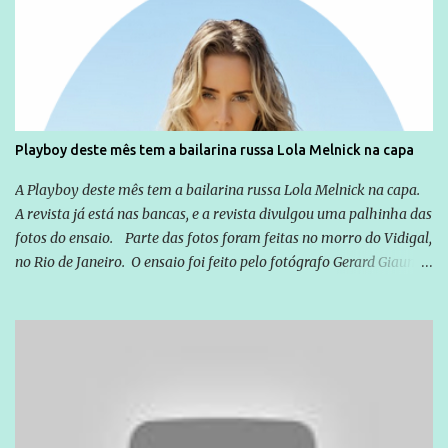
Emílio Odebrecht. Lula sempre atuou para promover o Brasil no
exterior, e não para promover determinadas empresas ou
empresários" Assina a nota o advogado Cristiano Zanin Martins
Playboy deste mês tem a bailarina russa Lola Melnick na capa
A Playboy deste mês tem a bailarina russa Lola Melnick na capa.
A revista já está nas bancas, e a revista divulgou uma palhinha das
fotos do ensaio. Parte das fotos foram feitas no morro do Vidigal,
no Rio de Janeiro. O ensaio foi feito pelo fotógrafo Gerard Giaume
e também contou com a praia da Joatinga como locação. Playboy
divulga capa e primeiras fotos de Lola Melnick - @aredacao