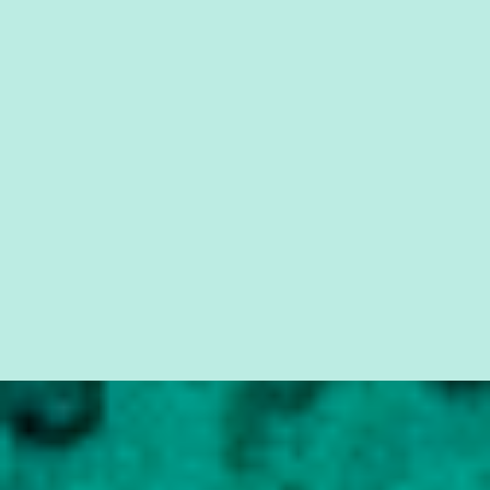
da Lava Jato, Reformas que podem retirar ou não direitos, ou
quem vai ser preso ou não; é preciso levar até as pessoas, do mais
simples ao mais burguês, o que diz a nossa Constituição, quais são
seus direitos e deveres em ...