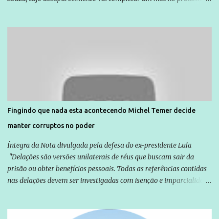
dia 14. Amarildo desapareceu quando foi levado por policiais da
Unidade de Polícia Pacificadora (UPP) da Rocinha. A assessora de
Direitos Humanos da Anistia Internacional, Renata Neder, disse à
Agência Brasil que ações e atividades de mobilização são feitas
normalmente pela organização não governamental. As ações de
solidariedade são promovidas em apoio a famílias ou pessoas que
são vítimas de violência, estão em situação de risco ou têm seus
direitos violados. Leia mais: Anistia Internacional cobra do Brasil
solução do caso Amarildo - Terra Brasil
Fingindo que nada esta acontecendo Michel Temer decide
manter corruptos no poder
Íntegra da Nota divulgada pela defesa do ex-presidente Lula
"Delações são versões unilaterais de réus que buscam sair da
prisão ou obter benefícios pessoais. Todas as referências contidas
nas delações devem ser investigadas com isenção e imparcialidade
não apenas em relação ao ex-Presidente Lula, mas também em
relação a todos os que foram citados, incluindo a sociedade que a
Globo manteve com o Grupo Odebrecht, citada na delação de