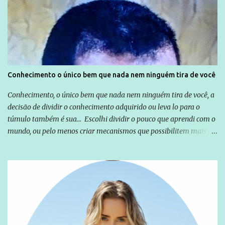
Emílio Odebrecht. Lula sempre atuou para promover o Brasil no
exterior, e não para promover determinadas empresas ou
empresários" Assina a nota o advogado Cristiano Zanin Martins
Conhecimento o único bem que nada nem ninguém tira de você
Conhecimento, o único bem que nada nem ninguém tira de você, a
decisão de dividir o conhecimento adquirido ou leva lo para o
túmulo também é sua... Escolhi dividir o pouco que aprendi com o
mundo, ou pelo menos criar mecanismos que possibilitem mais e
mais pessoas terem acesso a educação e ao conhecimento. Não
sou Professor, a mais nobre das profissões, mas tento ser um
empreendedor da comunicação, que além de informação
cotidiana, corriqueira e cada vez mais preocupantes, do tipo que
você já esta acostumado a ver neste espaço, vou trabalhar a ideia
que possibilite distribuir não só informações, mas que gere de
forma consistente a riqueza do conhecimento... Exemplo: o