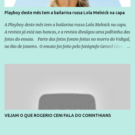
cidadão brasileiro não precisa só ser informado sobre operações
da Lava Jato, Reformas que podem retirar ou não direitos, ou
Playboy deste mês tem a bailarina russa Lola Melnick na capa
quem vai ser preso ou não; é preciso levar até as pessoas, do mais
simples ao mais burguês, o que diz a nossa Constituição, quais são
A Playboy deste mês tem a bailarina russa Lola Melnick na capa.
seus direitos e deveres em ...
A revista já está nas bancas, e a revista divulgou uma palhinha das
fotos do ensaio. Parte das fotos foram feitas no morro do Vidigal,
no Rio de Janeiro. O ensaio foi feito pelo fotógrafo Gerard Giaume
e também contou com a praia da Joatinga como locação. Playboy
divulga capa e primeiras fotos de Lola Melnick - @aredacao
VEJAM O QUE ROGERIO CENI FALA DO CORINTHIANS