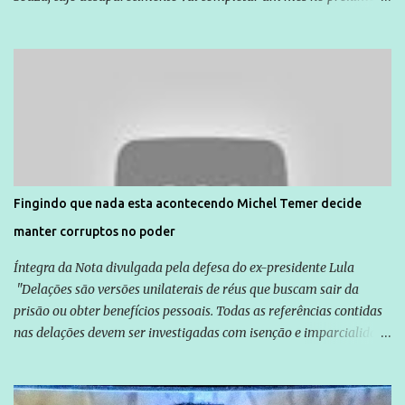
dia 14. Amarildo desapareceu quando foi levado por policiais da
Unidade de Polícia Pacificadora (UPP) da Rocinha. A assessora de
Direitos Humanos da Anistia Internacional, Renata Neder, disse à
Agência Brasil que ações e atividades de mobilização são feitas
normalmente pela organização não governamental. As ações de
solidariedade são promovidas em apoio a famílias ou pessoas que
são vítimas de violência, estão em situação de risco ou têm seus
direitos violados. Leia mais: Anistia Internacional cobra do Brasil
solução do caso Amarildo - Terra Brasil
Fingindo que nada esta acontecendo Michel Temer decide
manter corruptos no poder
Íntegra da Nota divulgada pela defesa do ex-presidente Lula
"Delações são versões unilaterais de réus que buscam sair da
prisão ou obter benefícios pessoais. Todas as referências contidas
nas delações devem ser investigadas com isenção e imparcialidade
não apenas em relação ao ex-Presidente Lula, mas também em
relação a todos os que foram citados, incluindo a sociedade que a
Globo manteve com o Grupo Odebrecht, citada na delação de