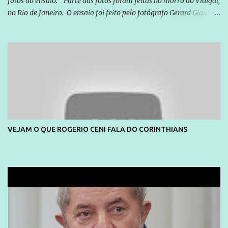
fotos do ensaio. Parte das fotos foram feitas no morro do Vidigal,
no Rio de Janeiro. O ensaio foi feito pelo fotógrafo Gerard Giaume
e também contou com a praia da Joatinga como locação. Playboy
divulga capa e primeiras fotos de Lola Melnick - @aredacao
VEJAM O QUE ROGERIO CENI FALA DO CORINTHIANS