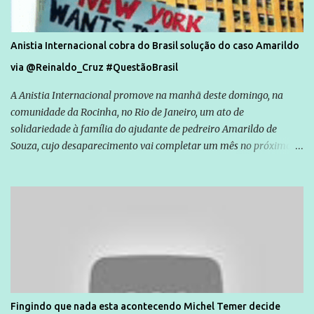
Anistia Internacional cobra do Brasil solução do caso Amarildo
via @Reinaldo_Cruz #QuestãoBrasil
A Anistia Internacional promove na manhã deste domingo, na
comunidade da Rocinha, no Rio de Janeiro, um ato de
solidariedade à família do ajudante de pedreiro Amarildo de
Souza, cujo desaparecimento vai completar um mês no próximo
dia 14. Amarildo desapareceu quando foi levado por policiais da
Unidade de Polícia Pacificadora (UPP) da Rocinha. A assessora de
Direitos Humanos da Anistia Internacional, Renata Neder, disse à
Agência Brasil que ações e atividades de mobilização são feitas
normalmente pela organização não governamental. As ações de
solidariedade são promovidas em apoio a famílias ou pessoas que
são vítimas de violência, estão em situação de risco ou têm seus
direitos violados. Leia mais: Anistia Internacional cobra do Brasil
solução do caso Amarildo - Terra Brasil
Fingindo que nada esta acontecendo Michel Temer decide