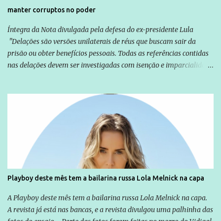
manter corruptos no poder
Íntegra da Nota divulgada pela defesa do ex-presidente Lula
"Delações são versões unilaterais de réus que buscam sair da
prisão ou obter benefícios pessoais. Todas as referências contidas
nas delações devem ser investigadas com isenção e imparcialidade
não apenas em relação ao ex-Presidente Lula, mas também em
relação a todos os que foram citados, incluindo a sociedade que a
Globo manteve com o Grupo Odebrecht, citada na delação de
Emílio Odebrecht. Lula sempre atuou para promover o Brasil no
exterior, e não para promover determinadas empresas ou
empresários" Assina a nota o advogado Cristiano Zanin Martins
Playboy deste mês tem a bailarina russa Lola Melnick na capa
A Playboy deste mês tem a bailarina russa Lola Melnick na capa.
A revista já está nas bancas, e a revista divulgou uma palhinha das