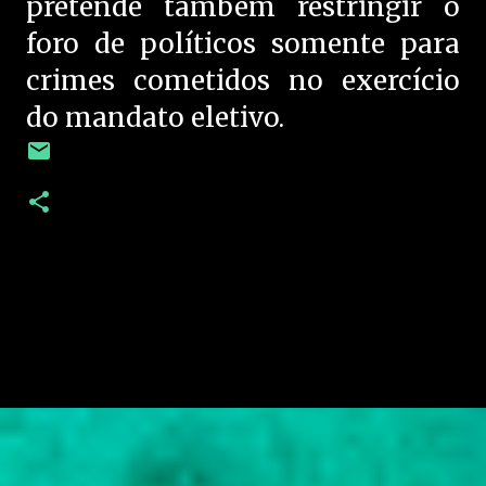
pretende também restringir o
foro de políticos somente para
crimes cometidos no exercício
do mandato eletivo.
C
o
m
e
n
t