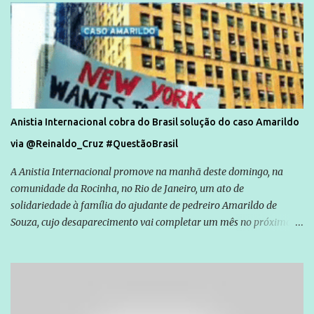
Anistia Internacional cobra do Brasil solução do caso Amarildo
via @Reinaldo_Cruz #QuestãoBrasil
A Anistia Internacional promove na manhã deste domingo, na
comunidade da Rocinha, no Rio de Janeiro, um ato de
solidariedade à família do ajudante de pedreiro Amarildo de
Souza, cujo desaparecimento vai completar um mês no próximo
dia 14. Amarildo desapareceu quando foi levado por policiais da
Unidade de Polícia Pacificadora (UPP) da Rocinha. A assessora de
Direitos Humanos da Anistia Internacional, Renata Neder, disse à
Agência Brasil que ações e atividades de mobilização são feitas
normalmente pela organização não governamental. As ações de