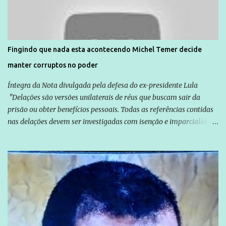
solidariedade são promovidas em apoio a famílias ou pessoas que
são vítimas de violência, estão em situação de risco ou têm seus
direitos violados. Leia mais: Anistia Internacional cobra do Brasil
solução do caso Amarildo - Terra Brasil
Fingindo que nada esta acontecendo Michel Temer decide
manter corruptos no poder
Íntegra da Nota divulgada pela defesa do ex-presidente Lula
"Delações são versões unilaterais de réus que buscam sair da
prisão ou obter benefícios pessoais. Todas as referências contidas
nas delações devem ser investigadas com isenção e imparcialidade
não apenas em relação ao ex-Presidente Lula, mas também em
relação a todos os que foram citados, incluindo a sociedade que a
Globo manteve com o Grupo Odebrecht, citada na delação de
Emílio Odebrecht. Lula sempre atuou para promover o Brasil no
exterior, e não para promover determinadas empresas ou
empresários" Assina a nota o advogado Cristiano Zanin Martins