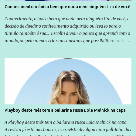
Conhecimento o único bem que nada nem ninguém tira de você
Conhecimento, o único bem que nada nem ninguém tira de você, a
decisão de dividir o conhecimento adquirido ou leva lo para o
túmulo também é sua... Escolhi dividir o pouco que aprendi com o
mundo, ou pelo menos criar mecanismos que possibilitem mais e
mais pessoas terem acesso a educação e ao conhecimento. Não
sou Professor, a mais nobre das profissões, mas tento ser um
empreendedor da comunicação, que além de informação
cotidiana, corriqueira e cada vez mais preocupantes, do tipo que
você já esta acostumado a ver neste espaço, vou trabalhar a ideia
que possibilite distribuir não só informações, mas que gere de
forma consistente a riqueza do conhecimento... Exemplo: o
cidadão brasileiro não precisa só ser informado sobre operações
da Lava Jato, Reformas que podem retirar ou não direitos, ou
Playboy deste mês tem a bailarina russa Lola Melnick na capa
quem vai ser preso ou não; é preciso levar até as pessoas, do mais
simples ao mais burguês, o que diz a nossa Constituição, quais são
A Playboy deste mês tem a bailarina russa Lola Melnick na capa.
seus direitos e deveres em ...
A revista já está nas bancas, e a revista divulgou uma palhinha das