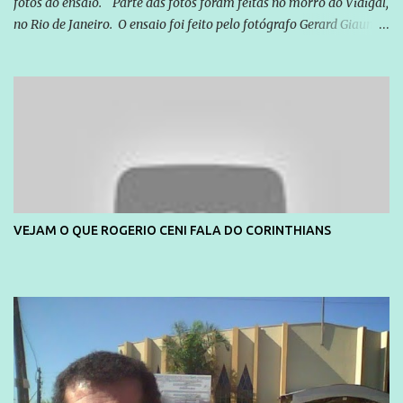
fotos do ensaio. Parte das fotos foram feitas no morro do Vidigal,
no Rio de Janeiro. O ensaio foi feito pelo fotógrafo Gerard Giaume
e também contou com a praia da Joatinga como locação. Playboy
divulga capa e primeiras fotos de Lola Melnick - @aredacao
VEJAM O QUE ROGERIO CENI FALA DO CORINTHIANS