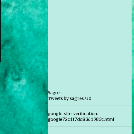
Sagres
Tweets by sagres730
google-site-verification:
google72c1f7dd8361983c.html