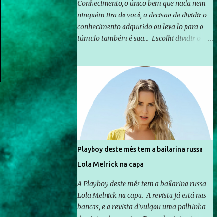
Conhecimento, o único bem que nada nem
ninguém tira de você, a decisão de dividir o
conhecimento adquirido ou leva lo para o
túmulo também é sua... Escolhi dividir o
pouco que aprendi com o mundo, ou pelo
menos criar mecanismos que possibilitem
mais e mais pessoas terem acesso a
educação e ao conhecimento. Não sou
Professor, a mais nobre das profissões, mas
tento ser um empreendedor da
comunicação, que além de informação
cotidiana, corriqueira e cada vez mais
preocupantes, do tipo que você já esta
Playboy deste mês tem a bailarina russa
acostumado a ver neste espaço, vou
Lola Melnick na capa
trabalhar a ideia que possibilite distribuir
não só informações, mas que gere de forma
A Playboy deste mês tem a bailarina russa
consistente a riqueza do conhecimento...
Lola Melnick na capa. A revista já está nas
Exemplo: o cidadão brasileiro não precisa só
bancas, e a revista divulgou uma palhinha
ser informado sobre operações da Lava Jato,