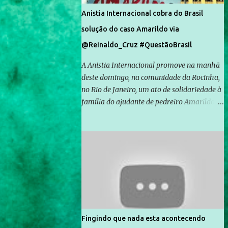
Anistia Internacional cobra do Brasil
solução do caso Amarildo via
@Reinaldo_Cruz #QuestãoBrasil
A Anistia Internacional promove na manhã
deste domingo, na comunidade da Rocinha,
no Rio de Janeiro, um ato de solidariedade à
família do ajudante de pedreiro Amarildo de
Souza, cujo desaparecimento vai completar
um mês no próximo dia 14. Amarildo
desapareceu quando foi levado por policiais
da Unidade de Polícia Pacificadora (UPP) da
Rocinha. A assessora de Direitos Humanos
da Anistia Internacional, Renata Neder, disse
à Agência Brasil que ações e atividades de
mobilização são feitas normalmente pela
organização não governamental. As ações
Fingindo que nada esta acontecendo
de solidariedade são promovidas em apoio