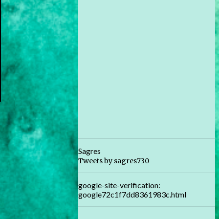
Sagres
Tweets by sagres730
google-site-verification:
google72c1f7dd8361983c.html