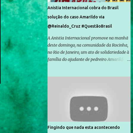
Anistia Internacional cobra do Brasil
solução do caso Amarildo via
@Reinaldo_Cruz #QuestãoBrasil
A Anistia Internacional promove na manhã
deste domingo, na comunidade da Rocinha,
no Rio de Janeiro, um ato de solidariedade à
família do ajudante de pedreiro Amarildo de
Souza, cujo desaparecimento vai completar
um mês no próximo dia 14. Amarildo
desapareceu quando foi levado por policiais
da Unidade de Polícia Pacificadora (UPP) da
Rocinha. A assessora de Direitos Humanos
da Anistia Internacional, Renata Neder, disse
à Agência Brasil que ações e atividades de
mobilização são feitas normalmente pela
organização não governamental. As ações
Fingindo que nada esta acontecendo
de solidariedade são promovidas em apoio