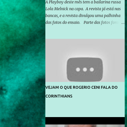
A Playboy deste mês tem a bailarina russa
Lola Melnick na capa. A revista já está nas
bancas, e a revista divulgou uma palhinha
das fotos do ensaio. Parte das fotos foram
feitas no morro do Vidigal, no Rio de
Janeiro. O ensaio foi feito pelo fotógrafo
Gerard Giaume e também contou com a
praia da Joatinga como locação. Playboy
divulga capa e primeiras fotos de Lola
Melnick - @aredacao
VEJAM O QUE ROGERIO CENI FALA DO
CORINTHIANS