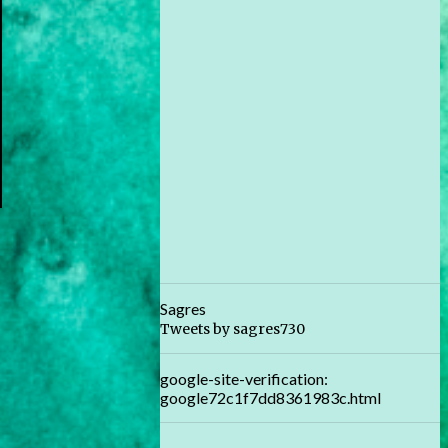
Sagres
Tweets by sagres730
google-site-verification:
google72c1f7dd8361983c.html