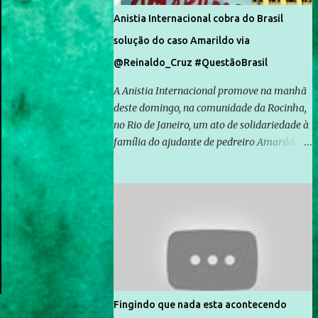
Anistia Internacional cobra do Brasil
solução do caso Amarildo via
@Reinaldo_Cruz #QuestãoBrasil
A Anistia Internacional promove na manhã
deste domingo, na comunidade da Rocinha,
no Rio de Janeiro, um ato de solidariedade à
família do ajudante de pedreiro Amarildo de
Souza, cujo desaparecimento vai completar
um mês no próximo dia 14. Amarildo
desapareceu quando foi levado por policiais
da Unidade de Polícia Pacificadora (UPP) da
Rocinha. A assessora de Direitos Humanos
da Anistia Internacional, Renata Neder, disse
à Agência Brasil que ações e atividades de
mobilização são feitas normalmente pela
organização não governamental. As ações
Fingindo que nada esta acontecendo
de solidariedade são promovidas em apoio