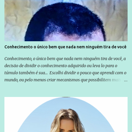
Globo manteve com o Grupo Odebrecht, citada na delação de
Emílio Odebrecht. Lula sempre atuou para promover o Brasil no
exterior, e não para promover determinadas empresas ou
empresários" Assina a nota o advogado Cristiano Zanin Martins
Conhecimento o único bem que nada nem ninguém tira de você
Conhecimento, o único bem que nada nem ninguém tira de você, a
decisão de dividir o conhecimento adquirido ou leva lo para o
túmulo também é sua... Escolhi dividir o pouco que aprendi com o
mundo, ou pelo menos criar mecanismos que possibilitem mais e
mais pessoas terem acesso a educação e ao conhecimento. Não
sou Professor, a mais nobre das profissões, mas tento ser um
empreendedor da comunicação, que além de informação
cotidiana, corriqueira e cada vez mais preocupantes, do tipo que
você já esta acostumado a ver neste espaço, vou trabalhar a ideia
que possibilite distribuir não só informações, mas que gere de
forma consistente a riqueza do conhecimento... Exemplo: o