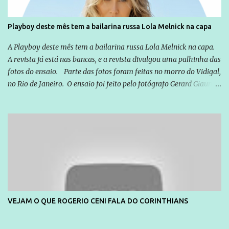
cidadão brasileiro não precisa só ser informado sobre operações
da Lava Jato, Reformas que podem retirar ou não direitos, ou
Playboy deste mês tem a bailarina russa Lola Melnick na capa
quem vai ser preso ou não; é preciso levar até as pessoas, do mais
simples ao mais burguês, o que diz a nossa Constituição, quais são
A Playboy deste mês tem a bailarina russa Lola Melnick na capa.
seus direitos e deveres em ...
A revista já está nas bancas, e a revista divulgou uma palhinha das
fotos do ensaio. Parte das fotos foram feitas no morro do Vidigal,
no Rio de Janeiro. O ensaio foi feito pelo fotógrafo Gerard Giaume
e também contou com a praia da Joatinga como locação. Playboy
divulga capa e primeiras fotos de Lola Melnick - @aredacao
VEJAM O QUE ROGERIO CENI FALA DO CORINTHIANS