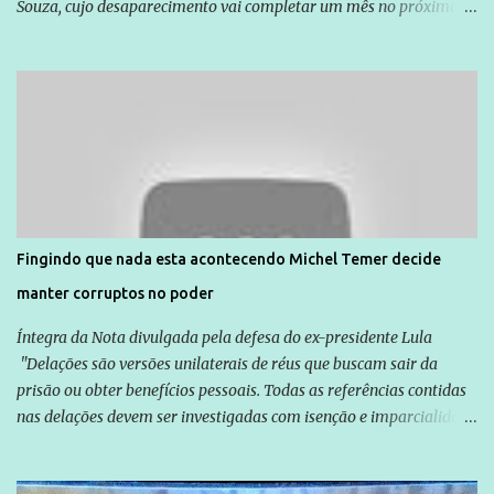
Souza, cujo desaparecimento vai completar um mês no próximo
dia 14. Amarildo desapareceu quando foi levado por policiais da
Unidade de Polícia Pacificadora (UPP) da Rocinha. A assessora de
Direitos Humanos da Anistia Internacional, Renata Neder, disse à
Agência Brasil que ações e atividades de mobilização são feitas
normalmente pela organização não governamental. As ações de
solidariedade são promovidas em apoio a famílias ou pessoas que
são vítimas de violência, estão em situação de risco ou têm seus
direitos violados. Leia mais: Anistia Internacional cobra do Brasil
solução do caso Amarildo - Terra Brasil
Fingindo que nada esta acontecendo Michel Temer decide
manter corruptos no poder
Íntegra da Nota divulgada pela defesa do ex-presidente Lula
"Delações são versões unilaterais de réus que buscam sair da
prisão ou obter benefícios pessoais. Todas as referências contidas
nas delações devem ser investigadas com isenção e imparcialidade
não apenas em relação ao ex-Presidente Lula, mas também em
relação a todos os que foram citados, incluindo a sociedade que a