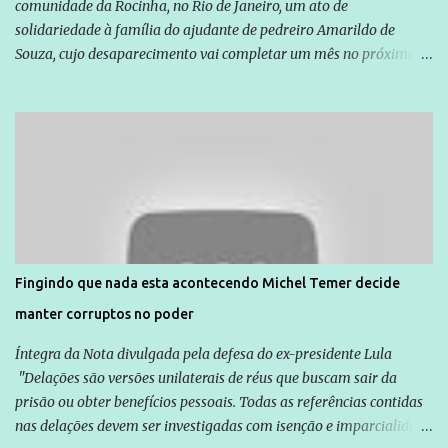
comunidade da Rocinha, no Rio de Janeiro, um ato de
solidariedade à família do ajudante de pedreiro Amarildo de
Souza, cujo desaparecimento vai completar um mês no próximo
dia 14. Amarildo desapareceu quando foi levado por policiais da
Unidade de Polícia Pacificadora (UPP) da Rocinha. A assessora de
Direitos Humanos da Anistia Internacional, Renata Neder, disse à
Agência Brasil que ações e atividades de mobilização são feitas
normalmente pela organização não governamental. As ações de
solidariedade são promovidas em apoio a famílias ou pessoas que
são vítimas de violência, estão em situação de risco ou têm seus
direitos violados. Leia mais: Anistia Internacional cobra do Brasil
solução do caso Amarildo - Terra Brasil
Fingindo que nada esta acontecendo Michel Temer decide
manter corruptos no poder
Íntegra da Nota divulgada pela defesa do ex-presidente Lula
"Delações são versões unilaterais de réus que buscam sair da
prisão ou obter benefícios pessoais. Todas as referências contidas
nas delações devem ser investigadas com isenção e imparcialidade