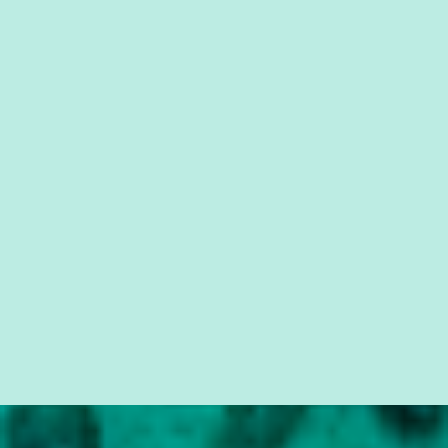
forma consistente a riqueza do conhecimento... Exemplo: o
cidadão brasileiro não precisa só ser informado sobre operações
da Lava Jato, Reformas que podem retirar ou não direitos, ou
quem vai ser preso ou não; é preciso levar até as pessoas, do mais
simples ao mais burguês, o que diz a nossa Constituição, quais são
seus direitos e deveres em ...