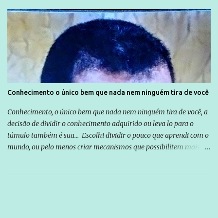
Conhecimento o único bem que nada nem ninguém tira de você
Conhecimento, o único bem que nada nem ninguém tira de você, a
decisão de dividir o conhecimento adquirido ou leva lo para o
túmulo também é sua... Escolhi dividir o pouco que aprendi com o
mundo, ou pelo menos criar mecanismos que possibilitem mais e
mais pessoas terem acesso a educação e ao conhecimento. Não
sou Professor, a mais nobre das profissões, mas tento ser um
empreendedor da comunicação, que além de informação
cotidiana, corriqueira e cada vez mais preocupantes, do tipo que
você já esta acostumado a ver neste espaço, vou trabalhar a ideia
que possibilite distribuir não só informações, mas que gere de