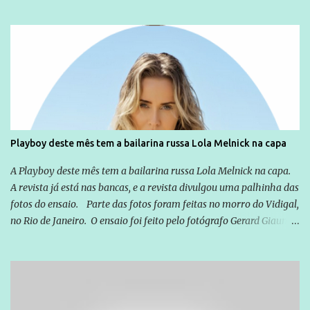
não apenas em relação ao ex-Presidente Lula, mas também em
relação a todos os que foram citados, incluindo a sociedade que a
Globo manteve com o Grupo Odebrecht, citada na delação de
Emílio Odebrecht. Lula sempre atuou para promover o Brasil no
exterior, e não para promover determinadas empresas ou
empresários" Assina a nota o advogado Cristiano Zanin Martins
Playboy deste mês tem a bailarina russa Lola Melnick na capa
A Playboy deste mês tem a bailarina russa Lola Melnick na capa.
A revista já está nas bancas, e a revista divulgou uma palhinha das
fotos do ensaio. Parte das fotos foram feitas no morro do Vidigal,
no Rio de Janeiro. O ensaio foi feito pelo fotógrafo Gerard Giaume
e também contou com a praia da Joatinga como locação. Playboy
divulga capa e primeiras fotos de Lola Melnick - @aredacao