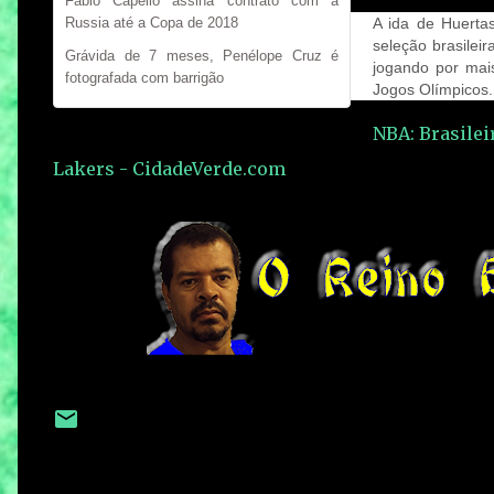
Fabio Capello assina contrato com a
A ida de Huerta
Russia até a Copa de 2018
seleção brasilei
Grávida de 7 meses, Penélope Cruz é
jogando por mai
fotografada com barrigão
Jogos Olímpicos.
NBA: Brasilei
Lakers - CidadeVerde.com