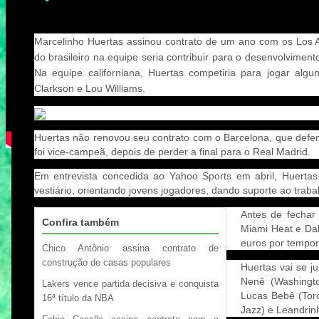
Marcelinho Huertas assinou contrato de um ano com os Los 
do brasileiro na equipe seria contribuir para o desenvolviment
Na equipe californiana, Huertas competiria para jogar al
Clarkson e Lou Williams.
Huertas não renovou seu contrato com o Barcelona, que defen
foi vice-campeã, depois de perder a final para o Real Madrid.
Em entrevista concedida ao Yahoo Sports em abril, Huertas 
vestiário, orientando jovens jogadores, dando suporte ao traba
Antes de fechar
Confira também
Miami Heat e Dal
euros por tempor
Chico Antônio assina contrato de
construção de casas populares
Huertas vai se j
Nenê (Washingto
Lakers vence partida decisiva e conquista
Lucas Bebê (Toro
16ª título da NBA
Jazz) e Leandrin