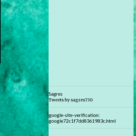
Sagres
Tweets by sagres730
google-site-verification:
google72c1f7dd8361983c.html