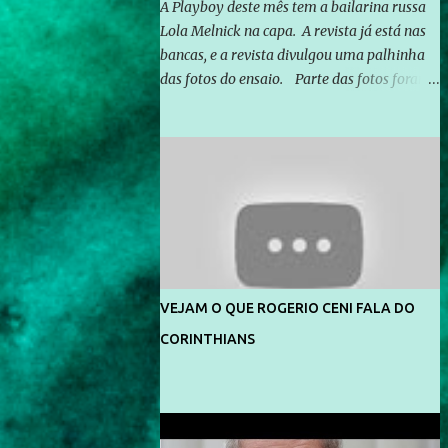
A Playboy deste mês tem a bailarina russa
Lola Melnick na capa. A revista já está nas
bancas, e a revista divulgou uma palhinha
das fotos do ensaio. Parte das fotos foram
feitas no morro do Vidigal, no Rio de
Janeiro. O ensaio foi feito pelo fotógrafo
Gerard Giaume e também contou com a
praia da Joatinga como locação. Playboy
divulga capa e primeiras fotos de Lola
Melnick - @aredacao
VEJAM O QUE ROGERIO CENI FALA DO
CORINTHIANS