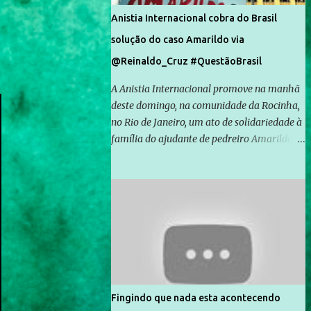
Anistia Internacional cobra do Brasil
solução do caso Amarildo via
@Reinaldo_Cruz #QuestãoBrasil
A Anistia Internacional promove na manhã
deste domingo, na comunidade da Rocinha,
no Rio de Janeiro, um ato de solidariedade à
família do ajudante de pedreiro Amarildo de
Souza, cujo desaparecimento vai completar
um mês no próximo dia 14. Amarildo
desapareceu quando foi levado por policiais
da Unidade de Polícia Pacificadora (UPP) da
Rocinha. A assessora de Direitos Humanos
da Anistia Internacional, Renata Neder, disse
à Agência Brasil que ações e atividades de
mobilização são feitas normalmente pela
organização não governamental. As ações
Fingindo que nada esta acontecendo
de solidariedade são promovidas em apoio