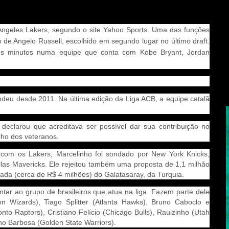
Angeles Lakers, segundo o site Yahoo Sports.
Uma das funções
o de Angelo Russell, escolhido em segundo lugar no último draft.
guns minutos numa equipe que conta com Kobe Bryant, Jordan
deu desde 2011. Na última edição da Liga ACB, a equipe catalã
declarou que acreditava ser possível dar sua contribuição no
lho dos veteranos.
 com os Lakers, Marcelinho foi sondado por New York Knicks,
las Mavericks. Ele rejeitou também uma proposta de 1,1 milhão
ada (cerca de R$ 4 milhões) do Galatasaray, da Turquia.
untar ao grupo de brasileiros que atua na liga. Fazem parte dele
n Wizards), Tiago Splitter (Atlanta Hawks), Bruno Caboclo e
nto Raptors), Cristiano Felício (Chicago Bulls), Raulzinho (Utah
ho Barbosa (Golden State Warriors).