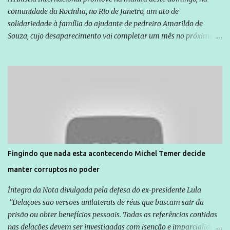
comunidade da Rocinha, no Rio de Janeiro, um ato de
solidariedade à família do ajudante de pedreiro Amarildo de
Souza, cujo desaparecimento vai completar um mês no próximo
dia 14. Amarildo desapareceu quando foi levado por policiais da
Unidade de Polícia Pacificadora (UPP) da Rocinha. A assessora de
Direitos Humanos da Anistia Internacional, Renata Neder, disse à
Agência Brasil que ações e atividades de mobilização são feitas
normalmente pela organização não governamental. As ações de
solidariedade são promovidas em apoio a famílias ou pessoas que
são vítimas de violência, estão em situação de risco ou têm seus
direitos violados. Leia mais: Anistia Internacional cobra do Brasil
solução do caso Amarildo - Terra Brasil
Fingindo que nada esta acontecendo Michel Temer decide
manter corruptos no poder
Íntegra da Nota divulgada pela defesa do ex-presidente Lula
"Delações são versões unilaterais de réus que buscam sair da
prisão ou obter benefícios pessoais. Todas as referências contidas
nas delações devem ser investigadas com isenção e imparcialidade