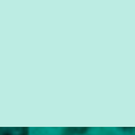
que possibilite distribuir não só informações, mas que gere de
forma consistente a riqueza do conhecimento... Exemplo: o
cidadão brasileiro não precisa só ser informado sobre operações
da Lava Jato, Reformas que podem retirar ou não direitos, ou
quem vai ser preso ou não; é preciso levar até as pessoas, do mais
simples ao mais burguês, o que diz a nossa Constituição, quais são
seus direitos e deveres em ...