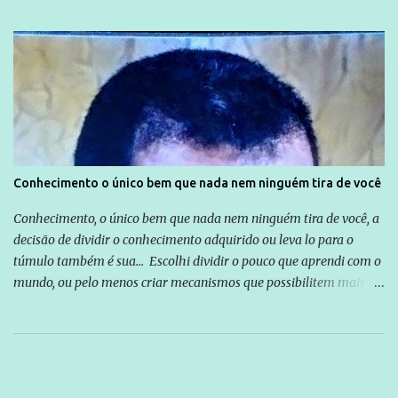
Conhecimento o único bem que nada nem ninguém tira de você
Conhecimento, o único bem que nada nem ninguém tira de você, a
decisão de dividir o conhecimento adquirido ou leva lo para o
túmulo também é sua... Escolhi dividir o pouco que aprendi com o
mundo, ou pelo menos criar mecanismos que possibilitem mais e
mais pessoas terem acesso a educação e ao conhecimento. Não
sou Professor, a mais nobre das profissões, mas tento ser um
empreendedor da comunicação, que além de informação
cotidiana, corriqueira e cada vez mais preocupantes, do tipo que
você já esta acostumado a ver neste espaço, vou trabalhar a ideia