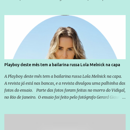
não apenas em relação ao ex-Presidente Lula, mas também em
relação a todos os que foram citados, incluindo a sociedade que a
Globo manteve com o Grupo Odebrecht, citada na delação de
Emílio Odebrecht. Lula sempre atuou para promover o Brasil no
exterior, e não para promover determinadas empresas ou
empresários" Assina a nota o advogado Cristiano Zanin Martins
Playboy deste mês tem a bailarina russa Lola Melnick na capa
A Playboy deste mês tem a bailarina russa Lola Melnick na capa.
A revista já está nas bancas, e a revista divulgou uma palhinha das
fotos do ensaio. Parte das fotos foram feitas no morro do Vidigal,
no Rio de Janeiro. O ensaio foi feito pelo fotógrafo Gerard Giaume
e também contou com a praia da Joatinga como locação. Playboy
divulga capa e primeiras fotos de Lola Melnick - @aredacao