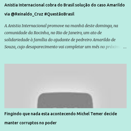
Anistia Internacional cobra do Brasil solução do caso Amarildo
via @Reinaldo_Cruz #QuestãoBrasil
A Anistia Internacional promove na manhã deste domingo, na
comunidade da Rocinha, no Rio de Janeiro, um ato de
solidariedade à família do ajudante de pedreiro Amarildo de
Souza, cujo desaparecimento vai completar um mês no próximo
dia 14. Amarildo desapareceu quando foi levado por policiais da
Unidade de Polícia Pacificadora (UPP) da Rocinha. A assessora de
Direitos Humanos da Anistia Internacional, Renata Neder, disse à
Agência Brasil que ações e atividades de mobilização são feitas
normalmente pela organização não governamental. As ações de
solidariedade são promovidas em apoio a famílias ou pessoas que
são vítimas de violência, estão em situação de risco ou têm seus
direitos violados. Leia mais: Anistia Internacional cobra do Brasil
solução do caso Amarildo - Terra Brasil
Fingindo que nada esta acontecendo Michel Temer decide
manter corruptos no poder