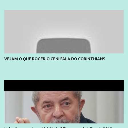
e também contou com a praia da Joatinga como locação. Playboy
divulga capa e primeiras fotos de Lola Melnick - @aredacao
VEJAM O QUE ROGERIO CENI FALA DO CORINTHIANS