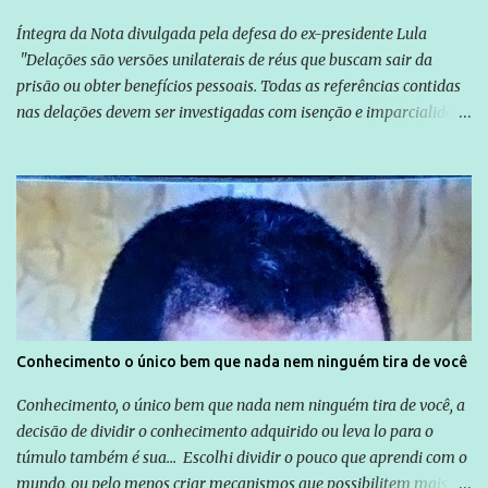
Íntegra da Nota divulgada pela defesa do ex-presidente Lula
"Delações são versões unilaterais de réus que buscam sair da
prisão ou obter benefícios pessoais. Todas as referências contidas
nas delações devem ser investigadas com isenção e imparcialidade
não apenas em relação ao ex-Presidente Lula, mas também em
relação a todos os que foram citados, incluindo a sociedade que a
Globo manteve com o Grupo Odebrecht, citada na delação de
Emílio Odebrecht. Lula sempre atuou para promover o Brasil no
exterior, e não para promover determinadas empresas ou
empresários" Assina a nota o advogado Cristiano Zanin Martins
Conhecimento o único bem que nada nem ninguém tira de você
Conhecimento, o único bem que nada nem ninguém tira de você, a
decisão de dividir o conhecimento adquirido ou leva lo para o
túmulo também é sua... Escolhi dividir o pouco que aprendi com o
mundo, ou pelo menos criar mecanismos que possibilitem mais e