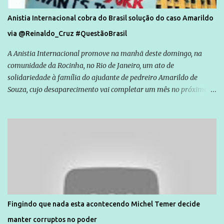
Anistia Internacional cobra do Brasil solução do caso Amarildo
via @Reinaldo_Cruz #QuestãoBrasil
A Anistia Internacional promove na manhã deste domingo, na
comunidade da Rocinha, no Rio de Janeiro, um ato de
solidariedade à família do ajudante de pedreiro Amarildo de
Souza, cujo desaparecimento vai completar um mês no próximo
dia 14. Amarildo desapareceu quando foi levado por policiais da
Unidade de Polícia Pacificadora (UPP) da Rocinha. A assessora de
Direitos Humanos da Anistia Internacional, Renata Neder, disse à
Agência Brasil que ações e atividades de mobilização são feitas
normalmente pela organização não governamental. As ações de
solidariedade são promovidas em apoio a famílias ou pessoas que
são vítimas de violência, estão em situação de risco ou têm seus
direitos violados. Leia mais: Anistia Internacional cobra do Brasil
solução do caso Amarildo - Terra Brasil
Fingindo que nada esta acontecendo Michel Temer decide
manter corruptos no poder