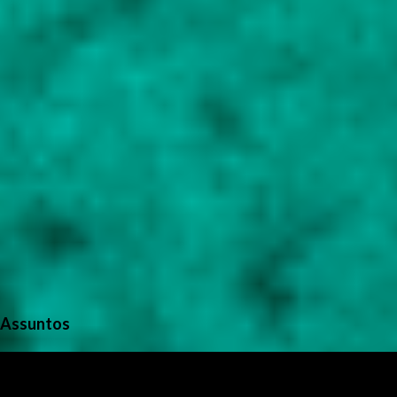
s
Assuntos