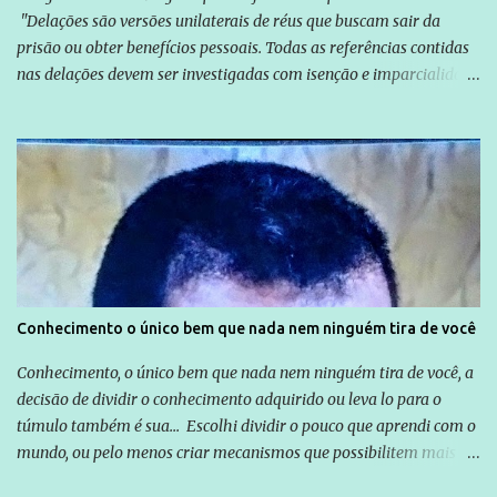
"Delações são versões unilaterais de réus que buscam sair da
prisão ou obter benefícios pessoais. Todas as referências contidas
nas delações devem ser investigadas com isenção e imparcialidade
não apenas em relação ao ex-Presidente Lula, mas também em
relação a todos os que foram citados, incluindo a sociedade que a
Globo manteve com o Grupo Odebrecht, citada na delação de
Emílio Odebrecht. Lula sempre atuou para promover o Brasil no
exterior, e não para promover determinadas empresas ou
empresários" Assina a nota o advogado Cristiano Zanin Martins
Conhecimento o único bem que nada nem ninguém tira de você
Conhecimento, o único bem que nada nem ninguém tira de você, a
decisão de dividir o conhecimento adquirido ou leva lo para o
túmulo também é sua... Escolhi dividir o pouco que aprendi com o
mundo, ou pelo menos criar mecanismos que possibilitem mais e
mais pessoas terem acesso a educação e ao conhecimento. Não