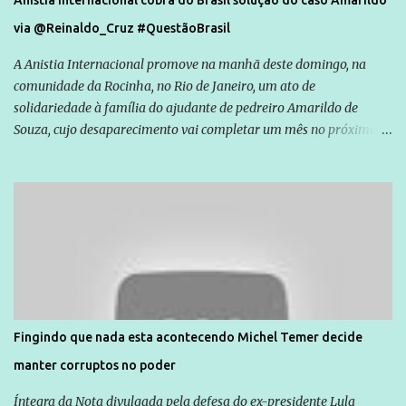
Anistia Internacional cobra do Brasil solução do caso Amarildo
via @Reinaldo_Cruz #QuestãoBrasil
A Anistia Internacional promove na manhã deste domingo, na
comunidade da Rocinha, no Rio de Janeiro, um ato de
solidariedade à família do ajudante de pedreiro Amarildo de
Souza, cujo desaparecimento vai completar um mês no próximo
dia 14. Amarildo desapareceu quando foi levado por policiais da
Unidade de Polícia Pacificadora (UPP) da Rocinha. A assessora de
Direitos Humanos da Anistia Internacional, Renata Neder, disse à
Agência Brasil que ações e atividades de mobilização são feitas
normalmente pela organização não governamental. As ações de
solidariedade são promovidas em apoio a famílias ou pessoas que
são vítimas de violência, estão em situação de risco ou têm seus
direitos violados. Leia mais: Anistia Internacional cobra do Brasil
solução do caso Amarildo - Terra Brasil
Fingindo que nada esta acontecendo Michel Temer decide
manter corruptos no poder
Íntegra da Nota divulgada pela defesa do ex-presidente Lula