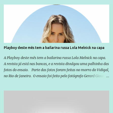
sou Professor, a mais nobre das profissões, mas tento ser um
empreendedor da comunicação, que além de informação
cotidiana, corriqueira e cada vez mais preocupantes, do tipo que
você já esta acostumado a ver neste espaço, vou trabalhar a ideia
que possibilite distribuir não só informações, mas que gere de
forma consistente a riqueza do conhecimento... Exemplo: o
cidadão brasileiro não precisa só ser informado sobre operações
da Lava Jato, Reformas que podem retirar ou não direitos, ou
Playboy deste mês tem a bailarina russa Lola Melnick na capa
quem vai ser preso ou não; é preciso levar até as pessoas, do mais
simples ao mais burguês, o que diz a nossa Constituição, quais são
A Playboy deste mês tem a bailarina russa Lola Melnick na capa.
seus direitos e deveres em ...
A revista já está nas bancas, e a revista divulgou uma palhinha das
fotos do ensaio. Parte das fotos foram feitas no morro do Vidigal,
no Rio de Janeiro. O ensaio foi feito pelo fotógrafo Gerard Giaume
e também contou com a praia da Joatinga como locação. Playboy
divulga capa e primeiras fotos de Lola Melnick - @aredacao