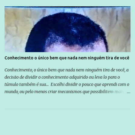
Conhecimento o único bem que nada nem ninguém tira de você
Conhecimento, o único bem que nada nem ninguém tira de você, a
decisão de dividir o conhecimento adquirido ou leva lo para o
túmulo também é sua... Escolhi dividir o pouco que aprendi com o
mundo, ou pelo menos criar mecanismos que possibilitem mais e
mais pessoas terem acesso a educação e ao conhecimento. Não
sou Professor, a mais nobre das profissões, mas tento ser um
empreendedor da comunicação, que além de informação
cotidiana, corriqueira e cada vez mais preocupantes, do tipo que
você já esta acostumado a ver neste espaço, vou trabalhar a ideia