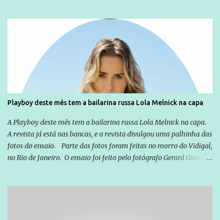
não apenas em relação ao ex-Presidente Lula, mas também em
relação a todos os que foram citados, incluindo a sociedade que a
Globo manteve com o Grupo Odebrecht, citada na delação de
Emílio Odebrecht. Lula sempre atuou para promover o Brasil no
exterior, e não para promover determinadas empresas ou
empresários" Assina a nota o advogado Cristiano Zanin Martins
Playboy deste mês tem a bailarina russa Lola Melnick na capa
A Playboy deste mês tem a bailarina russa Lola Melnick na capa.
A revista já está nas bancas, e a revista divulgou uma palhinha das
fotos do ensaio. Parte das fotos foram feitas no morro do Vidigal,
no Rio de Janeiro. O ensaio foi feito pelo fotógrafo Gerard Giaume
e também contou com a praia da Joatinga como locação. Playboy
divulga capa e primeiras fotos de Lola Melnick - @aredacao