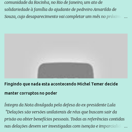
comunidade da Rocinha, no Rio de Janeiro, um ato de
solidariedade à família do ajudante de pedreiro Amarildo de
Souza, cujo desaparecimento vai completar um mês no próximo
dia 14. Amarildo desapareceu quando foi levado por policiais da
Unidade de Polícia Pacificadora (UPP) da Rocinha. A assessora de
Direitos Humanos da Anistia Internacional, Renata Neder, disse à
Agência Brasil que ações e atividades de mobilização são feitas
normalmente pela organização não governamental. As ações de
solidariedade são promovidas em apoio a famílias ou pessoas que
são vítimas de violência, estão em situação de risco ou têm seus
direitos violados. Leia mais: Anistia Internacional cobra do Brasil
solução do caso Amarildo - Terra Brasil
Fingindo que nada esta acontecendo Michel Temer decide
manter corruptos no poder
Íntegra da Nota divulgada pela defesa do ex-presidente Lula
"Delações são versões unilaterais de réus que buscam sair da
prisão ou obter benefícios pessoais. Todas as referências contidas
nas delações devem ser investigadas com isenção e imparcialidade