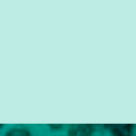
que possibilite distribuir não só informações, mas que gere de
forma consistente a riqueza do conhecimento... Exemplo: o
cidadão brasileiro não precisa só ser informado sobre operações
da Lava Jato, Reformas que podem retirar ou não direitos, ou
quem vai ser preso ou não; é preciso levar até as pessoas, do mais
simples ao mais burguês, o que diz a nossa Constituição, quais são
seus direitos e deveres em ...