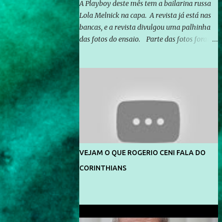
A Playboy deste mês tem a bailarina russa
Lola Melnick na capa. A revista já está nas
bancas, e a revista divulgou uma palhinha
das fotos do ensaio. Parte das fotos foram
feitas no morro do Vidigal, no Rio de
Janeiro. O ensaio foi feito pelo fotógrafo
Gerard Giaume e também contou com a
praia da Joatinga como locação. Playboy
divulga capa e primeiras fotos de Lola
Melnick - @aredacao
VEJAM O QUE ROGERIO CENI FALA DO
CORINTHIANS