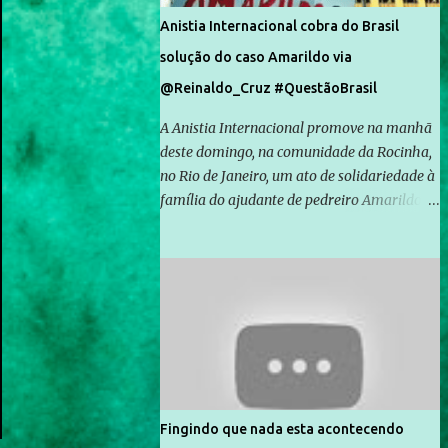
Anistia Internacional cobra do Brasil
solução do caso Amarildo via
@Reinaldo_Cruz #QuestãoBrasil
A Anistia Internacional promove na manhã
deste domingo, na comunidade da Rocinha,
no Rio de Janeiro, um ato de solidariedade à
família do ajudante de pedreiro Amarildo de
Souza, cujo desaparecimento vai completar
um mês no próximo dia 14. Amarildo
desapareceu quando foi levado por policiais
da Unidade de Polícia Pacificadora (UPP) da
Rocinha. A assessora de Direitos Humanos
da Anistia Internacional, Renata Neder, disse
à Agência Brasil que ações e atividades de
mobilização são feitas normalmente pela
organização não governamental. As ações
Fingindo que nada esta acontecendo
de solidariedade são promovidas em apoio