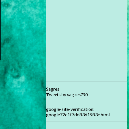
Sagres
Tweets by sagres730
google-site-verification:
google72c1f7dd8361983c.html