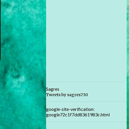
Sagres
Tweets by sagres730
google-site-verification:
google72c1f7dd8361983c.html