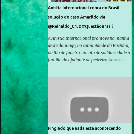
Anistia Internacional cobra do Brasil
solução do caso Amarildo via
@Reinaldo_Cruz #QuestãoBrasil
A Anistia Internacional promove na manhã
deste domingo, na comunidade da Rocinha,
no Rio de Janeiro, um ato de solidariedade à
família do ajudante de pedreiro Amarildo de
Souza, cujo desaparecimento vai completar
um mês no próximo dia 14. Amarildo
desapareceu quando foi levado por policiais
da Unidade de Polícia Pacificadora (UPP) da
Rocinha. A assessora de Direitos Humanos
da Anistia Internacional, Renata Neder, disse
à Agência Brasil que ações e atividades de
mobilização são feitas normalmente pela
organização não governamental. As ações
Fingindo que nada esta acontecendo
de solidariedade são promovidas em apoio