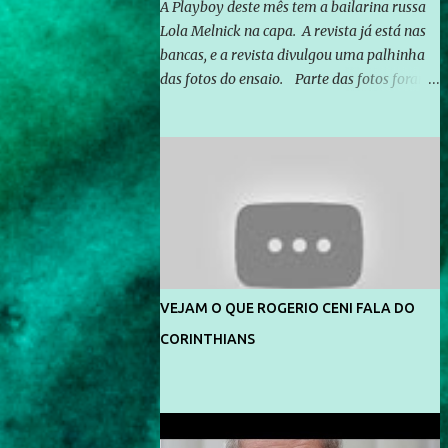
A Playboy deste mês tem a bailarina russa
Lola Melnick na capa. A revista já está nas
bancas, e a revista divulgou uma palhinha
das fotos do ensaio. Parte das fotos foram
feitas no morro do Vidigal, no Rio de
Janeiro. O ensaio foi feito pelo fotógrafo
Gerard Giaume e também contou com a
praia da Joatinga como locação. Playboy
divulga capa e primeiras fotos de Lola
Melnick - @aredacao
VEJAM O QUE ROGERIO CENI FALA DO
CORINTHIANS