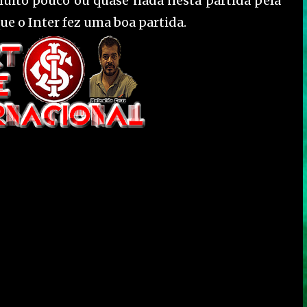
muito pouco ou quase nada nesta partida pela
ue o Inter fez uma boa partida.