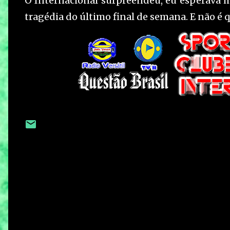
O Internacional surpreendeu, eu esperava 
tragédia do último final de semana. E não é q
C
o