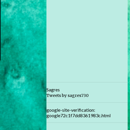
Sagres
Tweets by sagres730
google-site-verification:
google72c1f7dd8361983c.html