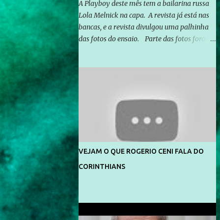
A Playboy deste mês tem a bailarina russa
Lola Melnick na capa. A revista já está nas
bancas, e a revista divulgou uma palhinha
das fotos do ensaio. Parte das fotos foram
feitas no morro do Vidigal, no Rio de
Janeiro. O ensaio foi feito pelo fotógrafo
Gerard Giaume e também contou com a
praia da Joatinga como locação. Playboy
divulga capa e primeiras fotos de Lola
Melnick - @aredacao
VEJAM O QUE ROGERIO CENI FALA DO
CORINTHIANS