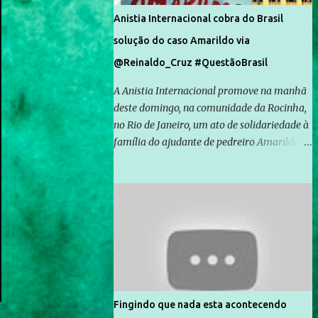
Anistia Internacional cobra do Brasil
solução do caso Amarildo via
@Reinaldo_Cruz #QuestãoBrasil
A Anistia Internacional promove na manhã
deste domingo, na comunidade da Rocinha,
no Rio de Janeiro, um ato de solidariedade à
família do ajudante de pedreiro Amarildo de
Souza, cujo desaparecimento vai completar
um mês no próximo dia 14. Amarildo
desapareceu quando foi levado por policiais
da Unidade de Polícia Pacificadora (UPP) da
Rocinha. A assessora de Direitos Humanos
da Anistia Internacional, Renata Neder, disse
à Agência Brasil que ações e atividades de
mobilização são feitas normalmente pela
organização não governamental. As ações
Fingindo que nada esta acontecendo
de solidariedade são promovidas em apoio