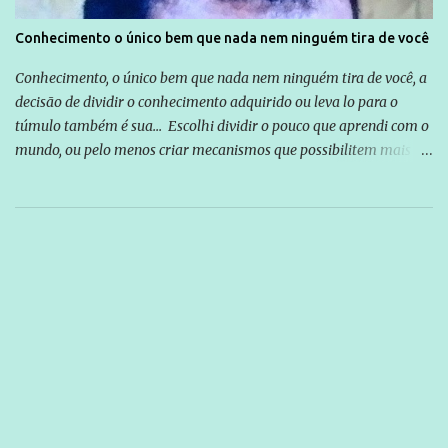
Conhecimento o único bem que nada nem ninguém tira de você
Conhecimento, o único bem que nada nem ninguém tira de você, a
decisão de dividir o conhecimento adquirido ou leva lo para o
túmulo também é sua... Escolhi dividir o pouco que aprendi com o
mundo, ou pelo menos criar mecanismos que possibilitem mais e
mais pessoas terem acesso a educação e ao conhecimento. Não
sou Professor, a mais nobre das profissões, mas tento ser um
empreendedor da comunicação, que além de informação
cotidiana, corriqueira e cada vez mais preocupantes, do tipo que
você já esta acostumado a ver neste espaço, vou trabalhar a ideia
que possibilite distribuir não só informações, mas que gere de
forma consistente a riqueza do conhecimento... Exemplo: o
cidadão brasileiro não precisa só ser informado sobre operações
da Lava Jato, Reformas que podem retirar ou não direitos, ou
quem vai ser preso ou não; é preciso levar até as pessoas, do mais
simples ao mais burguês, o que diz a nossa Constituição, quais são
seus direitos e deveres em ...