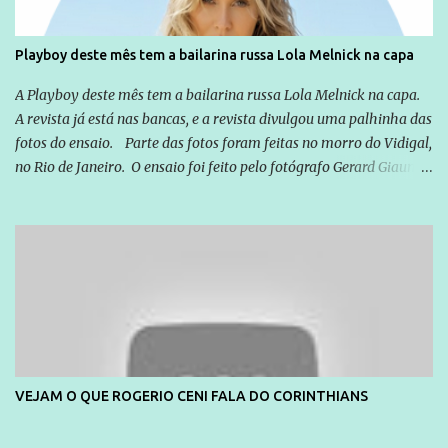
Playboy deste mês tem a bailarina russa Lola Melnick na capa
A Playboy deste mês tem a bailarina russa Lola Melnick na capa.
A revista já está nas bancas, e a revista divulgou uma palhinha das
fotos do ensaio. Parte das fotos foram feitas no morro do Vidigal,
no Rio de Janeiro. O ensaio foi feito pelo fotógrafo Gerard Giaume
e também contou com a praia da Joatinga como locação. Playboy
divulga capa e primeiras fotos de Lola Melnick - @aredacao
VEJAM O QUE ROGERIO CENI FALA DO CORINTHIANS