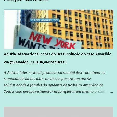
Anistia Internacional cobra do Brasil solução do caso Amarildo
via @Reinaldo_Cruz #QuestãoBrasil
A Anistia Internacional promove na manhã deste domingo, na
comunidade da Rocinha, no Rio de Janeiro, um ato de
solidariedade à família do ajudante de pedreiro Amarildo de
Souza, cujo desaparecimento vai completar um mês no próximo
dia 14. Amarildo desapareceu quando foi levado por policiais da
Unidade de Polícia Pacificadora (UPP) da Rocinha. A assessora de
Direitos Humanos da Anistia Internacional, Renata Neder, disse à
Agência Brasil que ações e atividades de mobilização são feitas