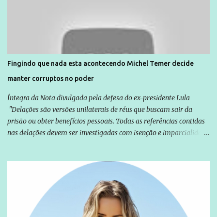
normalmente pela organização não governamental. As ações de
solidariedade são promovidas em apoio a famílias ou pessoas que
são vítimas de violência, estão em situação de risco ou têm seus
direitos violados. Leia mais: Anistia Internacional cobra do Brasil
solução do caso Amarildo - Terra Brasil
Fingindo que nada esta acontecendo Michel Temer decide
manter corruptos no poder
Íntegra da Nota divulgada pela defesa do ex-presidente Lula
"Delações são versões unilaterais de réus que buscam sair da
prisão ou obter benefícios pessoais. Todas as referências contidas
nas delações devem ser investigadas com isenção e imparcialidade
não apenas em relação ao ex-Presidente Lula, mas também em
relação a todos os que foram citados, incluindo a sociedade que a
Globo manteve com o Grupo Odebrecht, citada na delação de
Emílio Odebrecht. Lula sempre atuou para promover o Brasil no
exterior, e não para promover determinadas empresas ou
empresários" Assina a nota o advogado Cristiano Zanin Martins