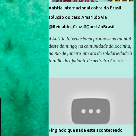
Anistia Internacional cobra do Brasil
solução do caso Amarildo via
@Reinaldo_Cruz #QuestãoBrasil
A Anistia Internacional promove na manhã
deste domingo, na comunidade da Rocinha,
no Rio de Janeiro, um ato de solidariedade à
família do ajudante de pedreiro Amarildo de
Souza, cujo desaparecimento vai completar
um mês no próximo dia 14. Amarildo
desapareceu quando foi levado por policiais
da Unidade de Polícia Pacificadora (UPP) da
Rocinha. A assessora de Direitos Humanos
da Anistia Internacional, Renata Neder, disse
à Agência Brasil que ações e atividades de
mobilização são feitas normalmente pela
organização não governamental. As ações
Fingindo que nada esta acontecendo
de solidariedade são promovidas em apoio