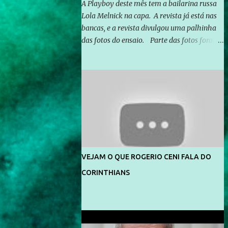
A Playboy deste mês tem a bailarina russa
Lola Melnick na capa. A revista já está nas
bancas, e a revista divulgou uma palhinha
das fotos do ensaio. Parte das fotos foram
feitas no morro do Vidigal, no Rio de
Janeiro. O ensaio foi feito pelo fotógrafo
Gerard Giaume e também contou com a
praia da Joatinga como locação. Playboy
divulga capa e primeiras fotos de Lola
Melnick - @aredacao
VEJAM O QUE ROGERIO CENI FALA DO
CORINTHIANS