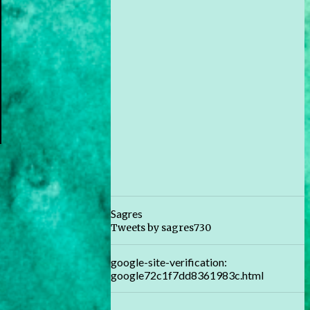
Sagres
Tweets by sagres730
google-site-verification:
google72c1f7dd8361983c.html