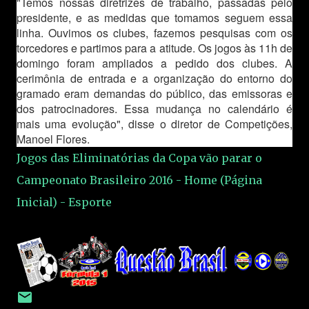
"Temos nossas diretrizes de trabalho, passadas pelo
presidente, e as medidas que tomamos seguem essa
linha. Ouvimos os clubes, fazemos pesquisas com os
torcedores e partimos para a atitude. Os jogos às 11h de
domingo foram ampliados a pedido dos clubes. A
cerimônia de entrada e a organização do entorno do
gramado eram demandas do público, das emissoras e
dos patrocinadores. Essa mudança no calendário é
mais uma evolução", disse o diretor de Competições,
Manoel Flores.
Jogos das Eliminatórias da Copa vão parar o
Campeonato Brasileiro 2016 - Home (Página
Inicial) - Esporte