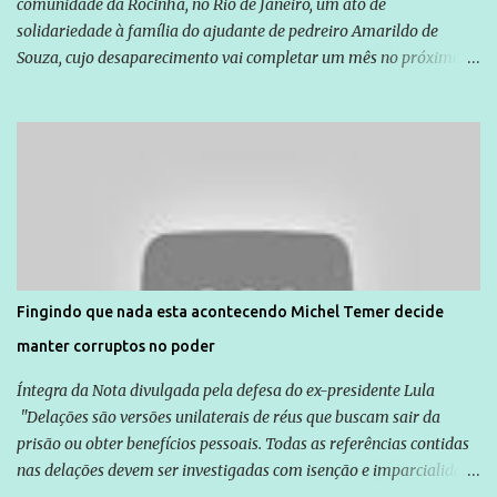
comunidade da Rocinha, no Rio de Janeiro, um ato de
solidariedade à família do ajudante de pedreiro Amarildo de
Souza, cujo desaparecimento vai completar um mês no próximo
dia 14. Amarildo desapareceu quando foi levado por policiais da
Unidade de Polícia Pacificadora (UPP) da Rocinha. A assessora de
Direitos Humanos da Anistia Internacional, Renata Neder, disse à
Agência Brasil que ações e atividades de mobilização são feitas
normalmente pela organização não governamental. As ações de
solidariedade são promovidas em apoio a famílias ou pessoas que
são vítimas de violência, estão em situação de risco ou têm seus
direitos violados. Leia mais: Anistia Internacional cobra do Brasil
solução do caso Amarildo - Terra Brasil
Fingindo que nada esta acontecendo Michel Temer decide
manter corruptos no poder
Íntegra da Nota divulgada pela defesa do ex-presidente Lula
"Delações são versões unilaterais de réus que buscam sair da
prisão ou obter benefícios pessoais. Todas as referências contidas
nas delações devem ser investigadas com isenção e imparcialidade
não apenas em relação ao ex-Presidente Lula, mas também em