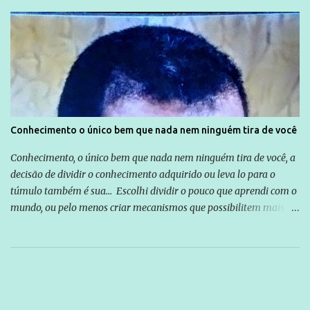
Conhecimento o único bem que nada nem ninguém tira de você
Conhecimento, o único bem que nada nem ninguém tira de você, a
decisão de dividir o conhecimento adquirido ou leva lo para o
túmulo também é sua... Escolhi dividir o pouco que aprendi com o
mundo, ou pelo menos criar mecanismos que possibilitem mais e
mais pessoas terem acesso a educação e ao conhecimento. Não
sou Professor, a mais nobre das profissões, mas tento ser um
empreendedor da comunicação, que além de informação
cotidiana, corriqueira e cada vez mais preocupantes, do tipo que
você já esta acostumado a ver neste espaço, vou trabalhar a ideia
que possibilite distribuir não só informações, mas que gere de