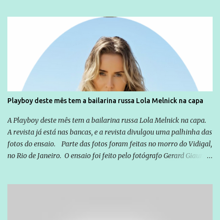
relação a todos os que foram citados, incluindo a sociedade que a
Globo manteve com o Grupo Odebrecht, citada na delação de
Emílio Odebrecht. Lula sempre atuou para promover o Brasil no
exterior, e não para promover determinadas empresas ou
empresários" Assina a nota o advogado Cristiano Zanin Martins
Playboy deste mês tem a bailarina russa Lola Melnick na capa
A Playboy deste mês tem a bailarina russa Lola Melnick na capa.
A revista já está nas bancas, e a revista divulgou uma palhinha das
fotos do ensaio. Parte das fotos foram feitas no morro do Vidigal,
no Rio de Janeiro. O ensaio foi feito pelo fotógrafo Gerard Giaume
e também contou com a praia da Joatinga como locação. Playboy
divulga capa e primeiras fotos de Lola Melnick - @aredacao