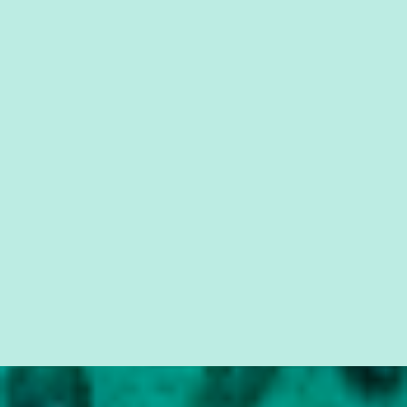
forma consistente a riqueza do conhecimento... Exemplo: o
cidadão brasileiro não precisa só ser informado sobre operações
da Lava Jato, Reformas que podem retirar ou não direitos, ou
quem vai ser preso ou não; é preciso levar até as pessoas, do mais
simples ao mais burguês, o que diz a nossa Constituição, quais são
seus direitos e deveres em ...