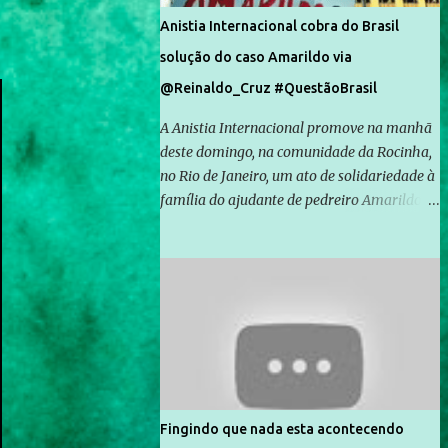
Anistia Internacional cobra do Brasil
solução do caso Amarildo via
@Reinaldo_Cruz #QuestãoBrasil
A Anistia Internacional promove na manhã
deste domingo, na comunidade da Rocinha,
no Rio de Janeiro, um ato de solidariedade à
família do ajudante de pedreiro Amarildo de
Souza, cujo desaparecimento vai completar
um mês no próximo dia 14. Amarildo
desapareceu quando foi levado por policiais
da Unidade de Polícia Pacificadora (UPP) da
Rocinha. A assessora de Direitos Humanos
da Anistia Internacional, Renata Neder, disse
à Agência Brasil que ações e atividades de
mobilização são feitas normalmente pela
organização não governamental. As ações
Fingindo que nada esta acontecendo
de solidariedade são promovidas em apoio