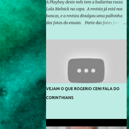
A Playboy deste mês tem a bailarina russa
Lola Melnick na capa. A revista já está nas
bancas, e a revista divulgou uma palhinha
das fotos do ensaio. Parte das fotos foram
feitas no morro do Vidigal, no Rio de
Janeiro. O ensaio foi feito pelo fotógrafo
Gerard Giaume e também contou com a
praia da Joatinga como locação. Playboy
divulga capa e primeiras fotos de Lola
Melnick - @aredacao
VEJAM O QUE ROGERIO CENI FALA DO
CORINTHIANS