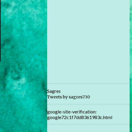
Sagres
Tweets by sagres730
google-site-verification:
google72c1f7dd8361983c.html