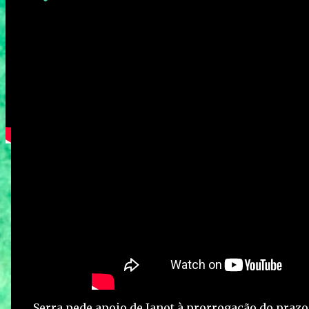
Serra pede apoio de Janot à prorrogação do praz