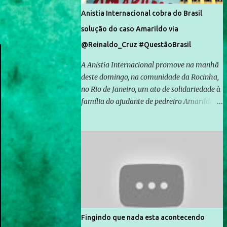
Anistia Internacional cobra do Brasil
solução do caso Amarildo via
@Reinaldo_Cruz #QuestãoBrasil
A Anistia Internacional promove na manhã
deste domingo, na comunidade da Rocinha,
no Rio de Janeiro, um ato de solidariedade à
família do ajudante de pedreiro Amarildo de
Souza, cujo desaparecimento vai completar
um mês no próximo dia 14. Amarildo
desapareceu quando foi levado por policiais
da Unidade de Polícia Pacificadora (UPP) da
Rocinha. A assessora de Direitos Humanos
da Anistia Internacional, Renata Neder, disse
à Agência Brasil que ações e atividades de
mobilização são feitas normalmente pela
organização não governamental. As ações
Fingindo que nada esta acontecendo
de solidariedade são promovidas em apoio