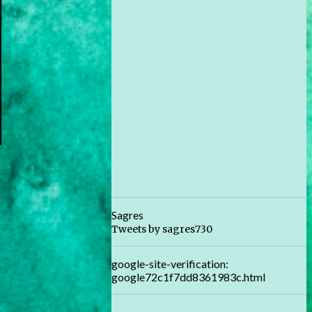
Sagres
Tweets by sagres730
google-site-verification:
google72c1f7dd8361983c.html