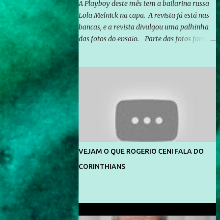
A Playboy deste mês tem a bailarina russa
Lola Melnick na capa. A revista já está nas
bancas, e a revista divulgou uma palhinha
das fotos do ensaio. Parte das fotos foram
feitas no morro do Vidigal, no Rio de
Janeiro. O ensaio foi feito pelo fotógrafo
Gerard Giaume e também contou com a
praia da Joatinga como locação. Playboy
divulga capa e primeiras fotos de Lola
Melnick - @aredacao
VEJAM O QUE ROGERIO CENI FALA DO
CORINTHIANS