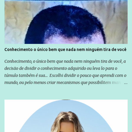
Globo manteve com o Grupo Odebrecht, citada na delação de
Emílio Odebrecht. Lula sempre atuou para promover o Brasil no
exterior, e não para promover determinadas empresas ou
empresários" Assina a nota o advogado Cristiano Zanin Martins
Conhecimento o único bem que nada nem ninguém tira de você
Conhecimento, o único bem que nada nem ninguém tira de você, a
decisão de dividir o conhecimento adquirido ou leva lo para o
túmulo também é sua... Escolhi dividir o pouco que aprendi com o
mundo, ou pelo menos criar mecanismos que possibilitem mais e
mais pessoas terem acesso a educação e ao conhecimento. Não
sou Professor, a mais nobre das profissões, mas tento ser um
empreendedor da comunicação, que além de informação
cotidiana, corriqueira e cada vez mais preocupantes, do tipo que
você já esta acostumado a ver neste espaço, vou trabalhar a ideia
que possibilite distribuir não só informações, mas que gere de
forma consistente a riqueza do conhecimento... Exemplo: o