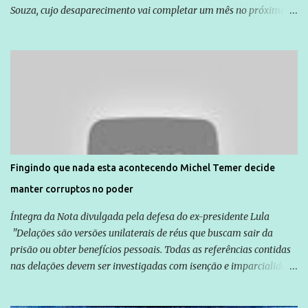
Souza, cujo desaparecimento vai completar um mês no próximo
dia 14. Amarildo desapareceu quando foi levado por policiais da
Unidade de Polícia Pacificadora (UPP) da Rocinha. A assessora de
Direitos Humanos da Anistia Internacional, Renata Neder, disse à
Agência Brasil que ações e atividades de mobilização são feitas
normalmente pela organização não governamental. As ações de
solidariedade são promovidas em apoio a famílias ou pessoas que
são vítimas de violência, estão em situação de risco ou têm seus
direitos violados. Leia mais: Anistia Internacional cobra do Brasil
solução do caso Amarildo - Terra Brasil
Fingindo que nada esta acontecendo Michel Temer decide
manter corruptos no poder
Íntegra da Nota divulgada pela defesa do ex-presidente Lula
"Delações são versões unilaterais de réus que buscam sair da
prisão ou obter benefícios pessoais. Todas as referências contidas
nas delações devem ser investigadas com isenção e imparcialidade
não apenas em relação ao ex-Presidente Lula, mas também em
relação a todos os que foram citados, incluindo a sociedade que a