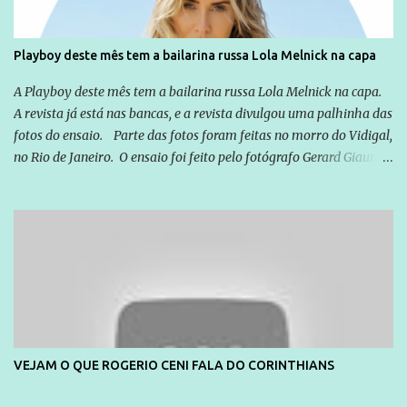
cidadão brasileiro não precisa só ser informado sobre operações
da Lava Jato, Reformas que podem retirar ou não direitos, ou
Playboy deste mês tem a bailarina russa Lola Melnick na capa
quem vai ser preso ou não; é preciso levar até as pessoas, do mais
simples ao mais burguês, o que diz a nossa Constituição, quais são
A Playboy deste mês tem a bailarina russa Lola Melnick na capa.
seus direitos e deveres em ...
A revista já está nas bancas, e a revista divulgou uma palhinha das
fotos do ensaio. Parte das fotos foram feitas no morro do Vidigal,
no Rio de Janeiro. O ensaio foi feito pelo fotógrafo Gerard Giaume
e também contou com a praia da Joatinga como locação. Playboy
divulga capa e primeiras fotos de Lola Melnick - @aredacao
VEJAM O QUE ROGERIO CENI FALA DO CORINTHIANS