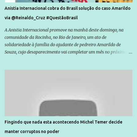
Anistia Internacional cobra do Brasil solução do caso Amarildo
via @Reinaldo_Cruz #QuestãoBrasil
A Anistia Internacional promove na manhã deste domingo, na
comunidade da Rocinha, no Rio de Janeiro, um ato de
solidariedade à família do ajudante de pedreiro Amarildo de
Souza, cujo desaparecimento vai completar um mês no próximo
dia 14. Amarildo desapareceu quando foi levado por policiais da
Unidade de Polícia Pacificadora (UPP) da Rocinha. A assessora de
Direitos Humanos da Anistia Internacional, Renata Neder, disse à
Agência Brasil que ações e atividades de mobilização são feitas
normalmente pela organização não governamental. As ações de
solidariedade são promovidas em apoio a famílias ou pessoas que
são vítimas de violência, estão em situação de risco ou têm seus
direitos violados. Leia mais: Anistia Internacional cobra do Brasil
solução do caso Amarildo - Terra Brasil
Fingindo que nada esta acontecendo Michel Temer decide
manter corruptos no poder