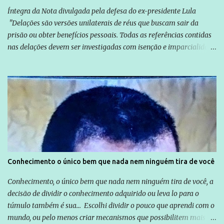
Íntegra da Nota divulgada pela defesa do ex-presidente Lula
"Delações são versões unilaterais de réus que buscam sair da
prisão ou obter benefícios pessoais. Todas as referências contidas
nas delações devem ser investigadas com isenção e imparcialidade
não apenas em relação ao ex-Presidente Lula, mas também em
relação a todos os que foram citados, incluindo a sociedade que a
Globo manteve com o Grupo Odebrecht, citada na delação de
Emílio Odebrecht. Lula sempre atuou para promover o Brasil no
exterior, e não para promover determinadas empresas ou
empresários" Assina a nota o advogado Cristiano Zanin Martins
Conhecimento o único bem que nada nem ninguém tira de você
Conhecimento, o único bem que nada nem ninguém tira de você, a
decisão de dividir o conhecimento adquirido ou leva lo para o
túmulo também é sua... Escolhi dividir o pouco que aprendi com o
mundo, ou pelo menos criar mecanismos que possibilitem mais e