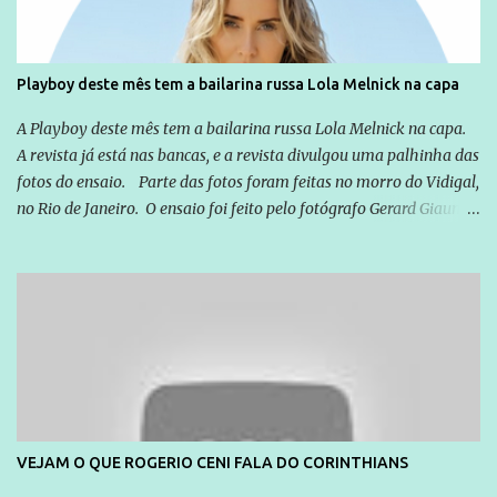
Playboy deste mês tem a bailarina russa Lola Melnick na capa
A Playboy deste mês tem a bailarina russa Lola Melnick na capa.
A revista já está nas bancas, e a revista divulgou uma palhinha das
fotos do ensaio. Parte das fotos foram feitas no morro do Vidigal,
no Rio de Janeiro. O ensaio foi feito pelo fotógrafo Gerard Giaume
e também contou com a praia da Joatinga como locação. Playboy
divulga capa e primeiras fotos de Lola Melnick - @aredacao
VEJAM O QUE ROGERIO CENI FALA DO CORINTHIANS