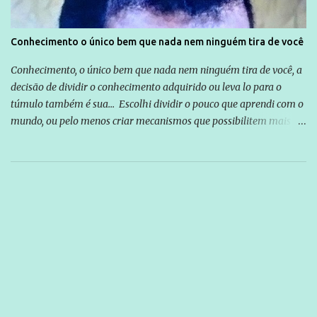
Conhecimento o único bem que nada nem ninguém tira de você
Conhecimento, o único bem que nada nem ninguém tira de você, a
decisão de dividir o conhecimento adquirido ou leva lo para o
túmulo também é sua... Escolhi dividir o pouco que aprendi com o
mundo, ou pelo menos criar mecanismos que possibilitem mais e
mais pessoas terem acesso a educação e ao conhecimento. Não
sou Professor, a mais nobre das profissões, mas tento ser um
empreendedor da comunicação, que além de informação
cotidiana, corriqueira e cada vez mais preocupantes, do tipo que
você já esta acostumado a ver neste espaço, vou trabalhar a ideia
que possibilite distribuir não só informações, mas que gere de
forma consistente a riqueza do conhecimento... Exemplo: o
cidadão brasileiro não precisa só ser informado sobre operações
da Lava Jato, Reformas que podem retirar ou não direitos, ou
quem vai ser preso ou não; é preciso levar até as pessoas, do mais
simples ao mais burguês, o que diz a nossa Constituição, quais são