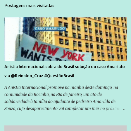
Postagens mais visitadas
Anistia Internacional cobra do Brasil solução do caso Amarildo
via @Reinaldo_Cruz #QuestãoBrasil
A Anistia Internacional promove na manhã deste domingo, na
comunidade da Rocinha, no Rio de Janeiro, um ato de
solidariedade à família do ajudante de pedreiro Amarildo de
Souza, cujo desaparecimento vai completar um mês no próximo
dia 14. Amarildo desapareceu quando foi levado por policiais da
Unidade de Polícia Pacificadora (UPP) da Rocinha. A assessora de
Direitos Humanos da Anistia Internacional, Renata Neder, disse à