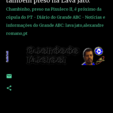
também preso na Lava Jato.
Chambinho, preso na Pixuleco II, é próximo da
cúpula do PT - Diário do Grande ABC - Notícias e
informações do Grande ABC: lava jato,alexandre
romano,pt
C