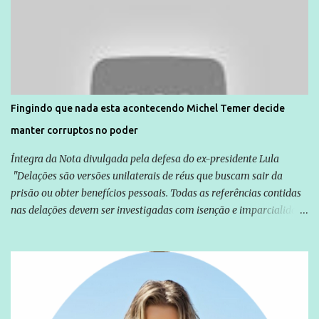
Agência Brasil que ações e atividades de mobilização são feitas
normalmente pela organização não governamental. As ações de
solidariedade são promovidas em apoio a famílias ou pessoas que
são vítimas de violência, estão em situação de risco ou têm seus
direitos violados. Leia mais: Anistia Internacional cobra do Brasil
solução do caso Amarildo - Terra Brasil
Fingindo que nada esta acontecendo Michel Temer decide
manter corruptos no poder
Íntegra da Nota divulgada pela defesa do ex-presidente Lula
"Delações são versões unilaterais de réus que buscam sair da
prisão ou obter benefícios pessoais. Todas as referências contidas
nas delações devem ser investigadas com isenção e imparcialidade
não apenas em relação ao ex-Presidente Lula, mas também em
relação a todos os que foram citados, incluindo a sociedade que a
Globo manteve com o Grupo Odebrecht, citada na delação de
Emílio Odebrecht. Lula sempre atuou para promover o Brasil no
exterior, e não para promover determinadas empresas ou
empresários" Assina a nota o advogado Cristiano Zanin Martins