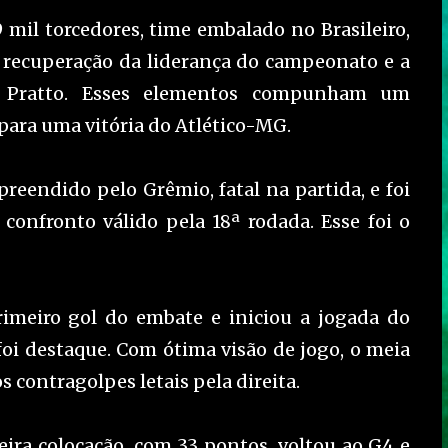
mil torcedores, time embalado no Brasileiro,
e recuperação da liderança do campeonato e a
s Pratto. Esses elementos compunham um
 para uma vitória do Atlético-MG.
rpreendido pelo Grêmio, fatal na partida, e foi
confronto válido pela 18ª rodada. Esse foi o
imeiro gol do embate e iniciou a jogada do
oi destaque. Com ótima visão de jogo, o meia
s contragolpes letais pela direita.
eira colocação, com 33 pontos, voltou ao G4 e