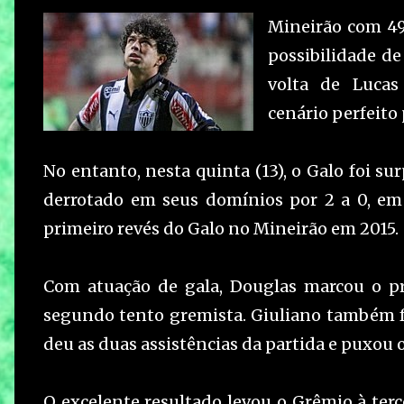
Mineirão com 49 
possibilidade d
volta de Luca
cenário perfeito
No entanto, nesta quinta (13), o Galo foi su
derrotado em seus domínios por 2 a 0, em 
primeiro revés do Galo no Mineirão em 2015.
Com atuação de gala, Douglas marcou o pr
segundo tento gremista. Giuliano também f
deu as duas assistências da partida e puxou o
O excelente resultado levou o Grêmio à terc