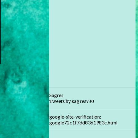
Sagres
Tweets by sagres730
google-site-verification:
google72c1f7dd8361983c.html