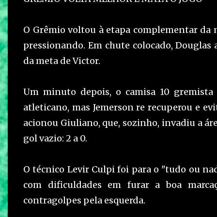
O Grêmio voltou à etapa complementar da 
pressionando. Em chute colocado, Douglas a
da meta de Victor.
Um minuto depois, o camisa 10 gremista l
atleticano, mas Jemerson re recuperou e ev
acionou Giuliano, que, sozinho, invadiu a ár
gol vazio: 2 a 0.
O técnico Levir Culpi foi para o "tudo ou n
com dificuldades em furar a boa marca
contragolpes pela esquerda.