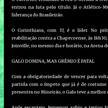
entrou na luta pelo título. Já o Atlético
liderança do Brasileirão.
O Corinthians, com 37, é o líder. No pr
reabilitação contra a Chapecoense, às 18h3
Joinville, no mesmo dia e horário, na Arena 
GALO DOMINA, MAS GRÊMIO É FATAL
Com a obrigatoriedade de vencer para volta
partida com o ímpeto que já é de costume
presentes no Mineirão, o Galo teve a melhor 
Após escanteio, Jemerson subiu e testou f