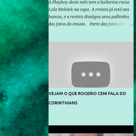
A Playboy deste mês tem a bailarina russa
Lola Melnick na capa. A revista já está nas
bancas, e a revista divulgou uma palhinha
das fotos do ensaio. Parte das fotos foram
feitas no morro do Vidigal, no Rio de
Janeiro. O ensaio foi feito pelo fotógrafo
Gerard Giaume e também contou com a
praia da Joatinga como locação. Playboy
divulga capa e primeiras fotos de Lola
Melnick - @aredacao
VEJAM O QUE ROGERIO CENI FALA DO
CORINTHIANS