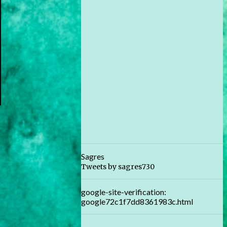
Sagres
Tweets by sagres730
google-site-verification:
google72c1f7dd8361983c.html