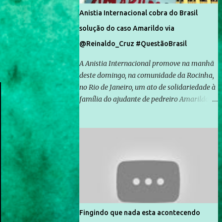
Anistia Internacional cobra do Brasil
solução do caso Amarildo via
@Reinaldo_Cruz #QuestãoBrasil
A Anistia Internacional promove na manhã
deste domingo, na comunidade da Rocinha,
no Rio de Janeiro, um ato de solidariedade à
família do ajudante de pedreiro Amarildo de
Souza, cujo desaparecimento vai completar
um mês no próximo dia 14. Amarildo
desapareceu quando foi levado por policiais
da Unidade de Polícia Pacificadora (UPP) da
Rocinha. A assessora de Direitos Humanos
da Anistia Internacional, Renata Neder, disse
à Agência Brasil que ações e atividades de
mobilização são feitas normalmente pela
organização não governamental. As ações
Fingindo que nada esta acontecendo
de solidariedade são promovidas em apoio