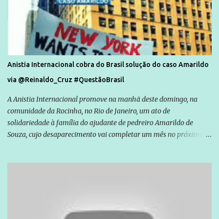
Anistia Internacional cobra do Brasil solução do caso Amarildo
via @Reinaldo_Cruz #QuestãoBrasil
A Anistia Internacional promove na manhã deste domingo, na
comunidade da Rocinha, no Rio de Janeiro, um ato de
solidariedade à família do ajudante de pedreiro Amarildo de
Souza, cujo desaparecimento vai completar um mês no próximo
dia 14. Amarildo desapareceu quando foi levado por policiais da
Unidade de Polícia Pacificadora (UPP) da Rocinha. A assessora de
Direitos Humanos da Anistia Internacional, Renata Neder, disse à
Agência Brasil que ações e atividades de mobilização são feitas
normalmente pela organização não governamental. As ações de
solidariedade são promovidas em apoio a famílias ou pessoas que
são vítimas de violência, estão em situação de risco ou têm seus