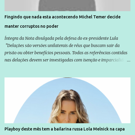
direitos violados. Leia mais: Anistia Internacional cobra do Brasil
solução do caso Amarildo - Terra Brasil
Fingindo que nada esta acontecendo Michel Temer decide
manter corruptos no poder
Íntegra da Nota divulgada pela defesa do ex-presidente Lula
"Delações são versões unilaterais de réus que buscam sair da
prisão ou obter benefícios pessoais. Todas as referências contidas
nas delações devem ser investigadas com isenção e imparcialidade
não apenas em relação ao ex-Presidente Lula, mas também em
relação a todos os que foram citados, incluindo a sociedade que a
Globo manteve com o Grupo Odebrecht, citada na delação de
Emílio Odebrecht. Lula sempre atuou para promover o Brasil no
exterior, e não para promover determinadas empresas ou
empresários" Assina a nota o advogado Cristiano Zanin Martins
Playboy deste mês tem a bailarina russa Lola Melnick na capa