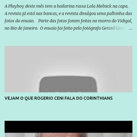
A Playboy deste mês tem a bailarina russa Lola Melnick na capa.
A revista já está nas bancas, e a revista divulgou uma palhinha das
fotos do ensaio. Parte das fotos foram feitas no morro do Vidigal,
no Rio de Janeiro. O ensaio foi feito pelo fotógrafo Gerard Giaume
e também contou com a praia da Joatinga como locação. Playboy
divulga capa e primeiras fotos de Lola Melnick - @aredacao
VEJAM O QUE ROGERIO CENI FALA DO CORINTHIANS