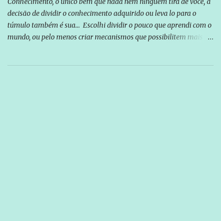
Conhecimento, o único bem que nada nem ninguém tira de você, a
decisão de dividir o conhecimento adquirido ou leva lo para o
túmulo também é sua... Escolhi dividir o pouco que aprendi com o
mundo, ou pelo menos criar mecanismos que possibilitem mais e
mais pessoas terem acesso a educação e ao conhecimento. Não
sou Professor, a mais nobre das profissões, mas tento ser um
empreendedor da comunicação, que além de informação
cotidiana, corriqueira e cada vez mais preocupantes, do tipo que
você já esta acostumado a ver neste espaço, vou trabalhar a ideia
que possibilite distribuir não só informações, mas que gere de
forma consistente a riqueza do conhecimento... Exemplo: o
cidadão brasileiro não precisa só ser informado sobre operações
da Lava Jato, Reformas que podem retirar ou não direitos, ou
quem vai ser preso ou não; é preciso levar até as pessoas, do mais
simples ao mais burguês, o que diz a nossa Constituição, quais são
seus direitos e deveres em ...