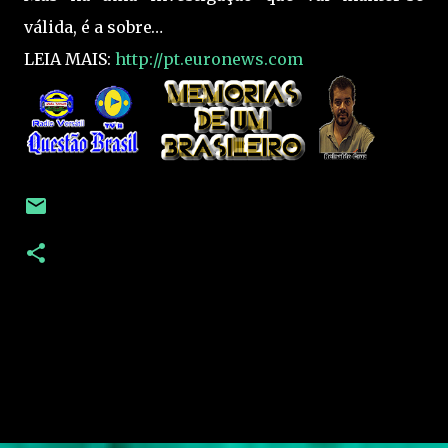
válida, é a sobre…
LEIA MAIS:
http://pt.euronews.com
C
o
m
e