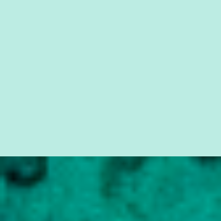
quem vai ser preso ou não; é preciso levar até as pessoas, do mais
simples ao mais burguês, o que diz a nossa Constituição, quais são
seus direitos e deveres em ...