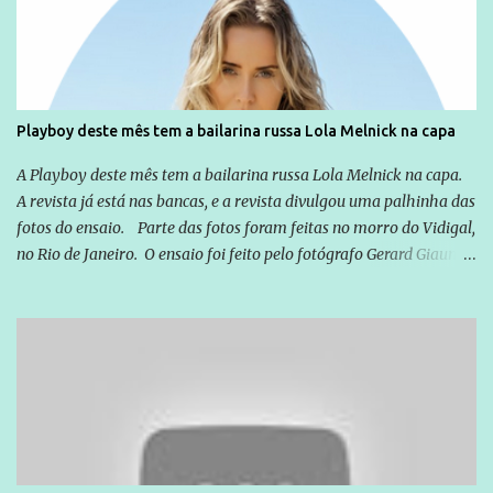
exterior, e não para promover determinadas empresas ou
empresários" Assina a nota o advogado Cristiano Zanin Martins
Playboy deste mês tem a bailarina russa Lola Melnick na capa
A Playboy deste mês tem a bailarina russa Lola Melnick na capa.
A revista já está nas bancas, e a revista divulgou uma palhinha das
fotos do ensaio. Parte das fotos foram feitas no morro do Vidigal,
no Rio de Janeiro. O ensaio foi feito pelo fotógrafo Gerard Giaume
e também contou com a praia da Joatinga como locação. Playboy
divulga capa e primeiras fotos de Lola Melnick - @aredacao