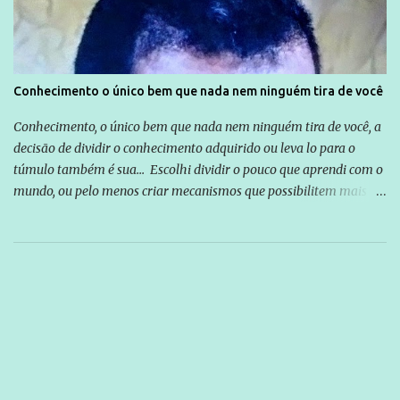
Conhecimento o único bem que nada nem ninguém tira de você
Conhecimento, o único bem que nada nem ninguém tira de você, a
decisão de dividir o conhecimento adquirido ou leva lo para o
túmulo também é sua... Escolhi dividir o pouco que aprendi com o
mundo, ou pelo menos criar mecanismos que possibilitem mais e
mais pessoas terem acesso a educação e ao conhecimento. Não
sou Professor, a mais nobre das profissões, mas tento ser um
empreendedor da comunicação, que além de informação
cotidiana, corriqueira e cada vez mais preocupantes, do tipo que
você já esta acostumado a ver neste espaço, vou trabalhar a ideia
que possibilite distribuir não só informações, mas que gere de
forma consistente a riqueza do conhecimento... Exemplo: o
cidadão brasileiro não precisa só ser informado sobre operações
da Lava Jato, Reformas que podem retirar ou não direitos, ou