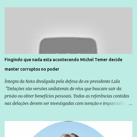
Unidade de Polícia Pacificadora (UPP) da Rocinha. A assessora de
Direitos Humanos da Anistia Internacional, Renata Neder, disse à
Agência Brasil que ações e atividades de mobilização são feitas
normalmente pela organização não governamental. As ações de
solidariedade são promovidas em apoio a famílias ou pessoas que
são vítimas de violência, estão em situação de risco ou têm seus
direitos violados. Leia mais: Anistia Internacional cobra do Brasil
solução do caso Amarildo - Terra Brasil
Fingindo que nada esta acontecendo Michel Temer decide
manter corruptos no poder
Íntegra da Nota divulgada pela defesa do ex-presidente Lula
"Delações são versões unilaterais de réus que buscam sair da
prisão ou obter benefícios pessoais. Todas as referências contidas
nas delações devem ser investigadas com isenção e imparcialidade
não apenas em relação ao ex-Presidente Lula, mas também em
relação a todos os que foram citados, incluindo a sociedade que a
Globo manteve com o Grupo Odebrecht, citada na delação de
Emílio Odebrecht. Lula sempre atuou para promover o Brasil no