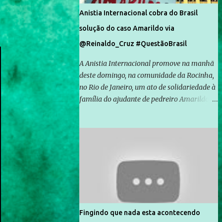
Anistia Internacional cobra do Brasil
solução do caso Amarildo via
@Reinaldo_Cruz #QuestãoBrasil
A Anistia Internacional promove na manhã
deste domingo, na comunidade da Rocinha,
no Rio de Janeiro, um ato de solidariedade à
família do ajudante de pedreiro Amarildo de
Souza, cujo desaparecimento vai completar
um mês no próximo dia 14. Amarildo
desapareceu quando foi levado por policiais
da Unidade de Polícia Pacificadora (UPP) da
Rocinha. A assessora de Direitos Humanos
da Anistia Internacional, Renata Neder, disse
à Agência Brasil que ações e atividades de
mobilização são feitas normalmente pela
organização não governamental. As ações
Fingindo que nada esta acontecendo
de solidariedade são promovidas em apoio