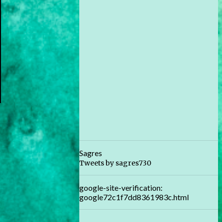
Sagres
Tweets by sagres730
google-site-verification:
google72c1f7dd8361983c.html