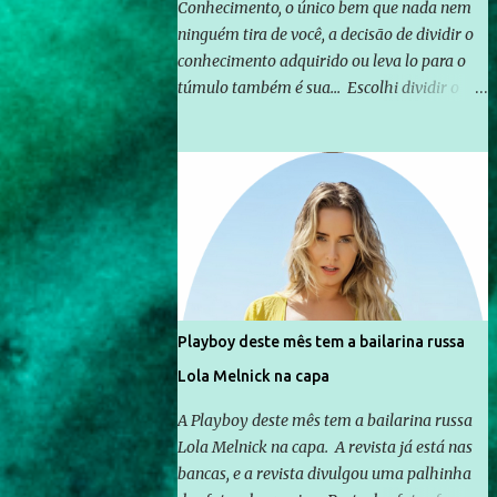
Conhecimento, o único bem que nada nem
ninguém tira de você, a decisão de dividir o
conhecimento adquirido ou leva lo para o
túmulo também é sua... Escolhi dividir o
pouco que aprendi com o mundo, ou pelo
menos criar mecanismos que possibilitem
mais e mais pessoas terem acesso a
educação e ao conhecimento. Não sou
Professor, a mais nobre das profissões, mas
tento ser um empreendedor da
comunicação, que além de informação
cotidiana, corriqueira e cada vez mais
preocupantes, do tipo que você já esta
Playboy deste mês tem a bailarina russa
acostumado a ver neste espaço, vou
Lola Melnick na capa
trabalhar a ideia que possibilite distribuir
não só informações, mas que gere de forma
A Playboy deste mês tem a bailarina russa
consistente a riqueza do conhecimento...
Lola Melnick na capa. A revista já está nas
Exemplo: o cidadão brasileiro não precisa só
bancas, e a revista divulgou uma palhinha
ser informado sobre operações da Lava Jato,