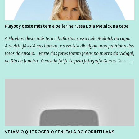
Playboy deste mês tem a bailarina russa Lola Melnick na capa
A Playboy deste mês tem a bailarina russa Lola Melnick na capa.
A revista já está nas bancas, e a revista divulgou uma palhinha das
fotos do ensaio. Parte das fotos foram feitas no morro do Vidigal,
no Rio de Janeiro. O ensaio foi feito pelo fotógrafo Gerard Giaume
e também contou com a praia da Joatinga como locação. Playboy
divulga capa e primeiras fotos de Lola Melnick - @aredacao
VEJAM O QUE ROGERIO CENI FALA DO CORINTHIANS