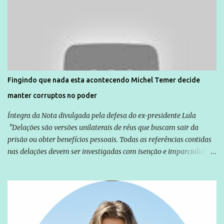
Direitos Humanos da Anistia Internacional, Renata Neder, disse à
Agência Brasil que ações e atividades de mobilização são feitas
normalmente pela organização não governamental. As ações de
solidariedade são promovidas em apoio a famílias ou pessoas que
são vítimas de violência, estão em situação de risco ou têm seus
direitos violados. Leia mais: Anistia Internacional cobra do Brasil
solução do caso Amarildo - Terra Brasil
Fingindo que nada esta acontecendo Michel Temer decide
manter corruptos no poder
Íntegra da Nota divulgada pela defesa do ex-presidente Lula
"Delações são versões unilaterais de réus que buscam sair da
prisão ou obter benefícios pessoais. Todas as referências contidas
nas delações devem ser investigadas com isenção e imparcialidade
não apenas em relação ao ex-Presidente Lula, mas também em
relação a todos os que foram citados, incluindo a sociedade que a
Globo manteve com o Grupo Odebrecht, citada na delação de
Emílio Odebrecht. Lula sempre atuou para promover o Brasil no
exterior, e não para promover determinadas empresas ou
empresários" Assina a nota o advogado Cristiano Zanin Martins