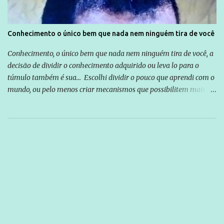
Conhecimento o único bem que nada nem ninguém tira de você
Conhecimento, o único bem que nada nem ninguém tira de você, a
decisão de dividir o conhecimento adquirido ou leva lo para o
túmulo também é sua... Escolhi dividir o pouco que aprendi com o
mundo, ou pelo menos criar mecanismos que possibilitem mais e
mais pessoas terem acesso a educação e ao conhecimento. Não
sou Professor, a mais nobre das profissões, mas tento ser um
empreendedor da comunicação, que além de informação
cotidiana, corriqueira e cada vez mais preocupantes, do tipo que
você já esta acostumado a ver neste espaço, vou trabalhar a ideia
que possibilite distribuir não só informações, mas que gere de
forma consistente a riqueza do conhecimento... Exemplo: o
cidadão brasileiro não precisa só ser informado sobre operações
da Lava Jato, Reformas que podem retirar ou não direitos, ou
quem vai ser preso ou não; é preciso levar até as pessoas, do mais
simples ao mais burguês, o que diz a nossa Constituição, quais são