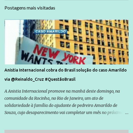
Postagens mais visitadas
Anistia Internacional cobra do Brasil solução do caso Amarildo
via @Reinaldo_Cruz #QuestãoBrasil
A Anistia Internacional promove na manhã deste domingo, na
comunidade da Rocinha, no Rio de Janeiro, um ato de
solidariedade à família do ajudante de pedreiro Amarildo de
Souza, cujo desaparecimento vai completar um mês no próximo
dia 14. Amarildo desapareceu quando foi levado por policiais da
Unidade de Polícia Pacificadora (UPP) da Rocinha. A assessora de