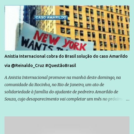
Anistia Internacional cobra do Brasil solução do caso Amarildo
via @Reinaldo_Cruz #QuestãoBrasil
A Anistia Internacional promove na manhã deste domingo, na
comunidade da Rocinha, no Rio de Janeiro, um ato de
solidariedade à família do ajudante de pedreiro Amarildo de
Souza, cujo desaparecimento vai completar um mês no próximo
dia 14. Amarildo desapareceu quando foi levado por policiais da
Unidade de Polícia Pacificadora (UPP) da Rocinha. A assessora de
Direitos Humanos da Anistia Internacional, Renata Neder, disse à
Agência Brasil que ações e atividades de mobilização são feitas