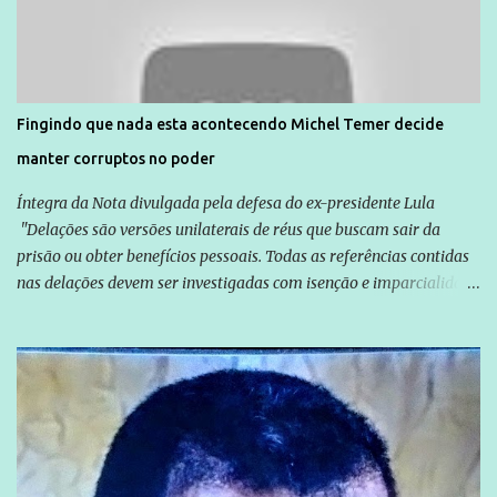
normalmente pela organização não governamental. As ações de
solidariedade são promovidas em apoio a famílias ou pessoas que
são vítimas de violência, estão em situação de risco ou têm seus
direitos violados. Leia mais: Anistia Internacional cobra do Brasil
solução do caso Amarildo - Terra Brasil
Fingindo que nada esta acontecendo Michel Temer decide
manter corruptos no poder
Íntegra da Nota divulgada pela defesa do ex-presidente Lula
"Delações são versões unilaterais de réus que buscam sair da
prisão ou obter benefícios pessoais. Todas as referências contidas
nas delações devem ser investigadas com isenção e imparcialidade
não apenas em relação ao ex-Presidente Lula, mas também em
relação a todos os que foram citados, incluindo a sociedade que a
Globo manteve com o Grupo Odebrecht, citada na delação de
Emílio Odebrecht. Lula sempre atuou para promover o Brasil no
exterior, e não para promover determinadas empresas ou
empresários" Assina a nota o advogado Cristiano Zanin Martins