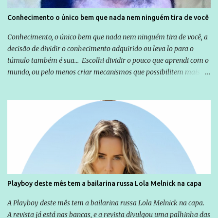
Conhecimento o único bem que nada nem ninguém tira de você
Conhecimento, o único bem que nada nem ninguém tira de você, a
decisão de dividir o conhecimento adquirido ou leva lo para o
túmulo também é sua... Escolhi dividir o pouco que aprendi com o
mundo, ou pelo menos criar mecanismos que possibilitem mais e
mais pessoas terem acesso a educação e ao conhecimento. Não
sou Professor, a mais nobre das profissões, mas tento ser um
empreendedor da comunicação, que além de informação
cotidiana, corriqueira e cada vez mais preocupantes, do tipo que
você já esta acostumado a ver neste espaço, vou trabalhar a ideia
que possibilite distribuir não só informações, mas que gere de
forma consistente a riqueza do conhecimento... Exemplo: o
cidadão brasileiro não precisa só ser informado sobre operações
da Lava Jato, Reformas que podem retirar ou não direitos, ou
Playboy deste mês tem a bailarina russa Lola Melnick na capa
quem vai ser preso ou não; é preciso levar até as pessoas, do mais
simples ao mais burguês, o que diz a nossa Constituição, quais são
A Playboy deste mês tem a bailarina russa Lola Melnick na capa.
seus direitos e deveres em ...
A revista já está nas bancas, e a revista divulgou uma palhinha das