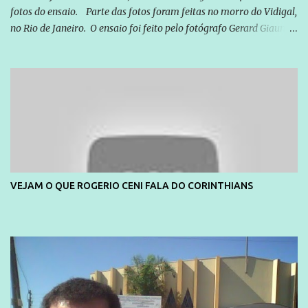
fotos do ensaio. Parte das fotos foram feitas no morro do Vidigal,
no Rio de Janeiro. O ensaio foi feito pelo fotógrafo Gerard Giaume
e também contou com a praia da Joatinga como locação. Playboy
divulga capa e primeiras fotos de Lola Melnick - @aredacao
VEJAM O QUE ROGERIO CENI FALA DO CORINTHIANS