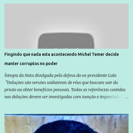
Unidade de Polícia Pacificadora (UPP) da Rocinha. A assessora de
Direitos Humanos da Anistia Internacional, Renata Neder, disse à
Agência Brasil que ações e atividades de mobilização são feitas
normalmente pela organização não governamental. As ações de
solidariedade são promovidas em apoio a famílias ou pessoas que
são vítimas de violência, estão em situação de risco ou têm seus
direitos violados. Leia mais: Anistia Internacional cobra do Brasil
solução do caso Amarildo - Terra Brasil
Fingindo que nada esta acontecendo Michel Temer decide
manter corruptos no poder
Íntegra da Nota divulgada pela defesa do ex-presidente Lula
"Delações são versões unilaterais de réus que buscam sair da
prisão ou obter benefícios pessoais. Todas as referências contidas
nas delações devem ser investigadas com isenção e imparcialidade
não apenas em relação ao ex-Presidente Lula, mas também em
relação a todos os que foram citados, incluindo a sociedade que a
Globo manteve com o Grupo Odebrecht, citada na delação de
Emílio Odebrecht. Lula sempre atuou para promover o Brasil no
exterior, e não para promover determinadas empresas ou