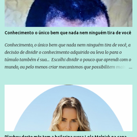
empresários" Assina a nota o advogado Cristiano Zanin Martins
Conhecimento o único bem que nada nem ninguém tira de você
Conhecimento, o único bem que nada nem ninguém tira de você, a
decisão de dividir o conhecimento adquirido ou leva lo para o
túmulo também é sua... Escolhi dividir o pouco que aprendi com o
mundo, ou pelo menos criar mecanismos que possibilitem mais e
mais pessoas terem acesso a educação e ao conhecimento. Não
sou Professor, a mais nobre das profissões, mas tento ser um
empreendedor da comunicação, que além de informação
cotidiana, corriqueira e cada vez mais preocupantes, do tipo que
você já esta acostumado a ver neste espaço, vou trabalhar a ideia
que possibilite distribuir não só informações, mas que gere de
forma consistente a riqueza do conhecimento... Exemplo: o
cidadão brasileiro não precisa só ser informado sobre operações
da Lava Jato, Reformas que podem retirar ou não direitos, ou
Playboy deste mês tem a bailarina russa Lola Melnick na capa