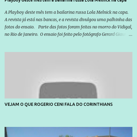
quem vai ser preso ou não; é preciso levar até as pessoas, do mais
simples ao mais burguês, o que diz a nossa Constituição, quais são
A Playboy deste mês tem a bailarina russa Lola Melnick na capa.
seus direitos e deveres em ...
A revista já está nas bancas, e a revista divulgou uma palhinha das
fotos do ensaio. Parte das fotos foram feitas no morro do Vidigal,
no Rio de Janeiro. O ensaio foi feito pelo fotógrafo Gerard Giaume
e também contou com a praia da Joatinga como locação. Playboy
divulga capa e primeiras fotos de Lola Melnick - @aredacao
VEJAM O QUE ROGERIO CENI FALA DO CORINTHIANS