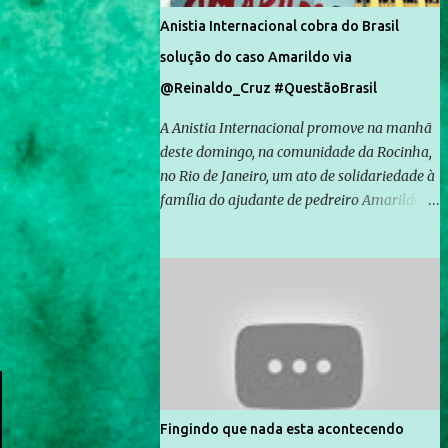
Anistia Internacional cobra do Brasil
solução do caso Amarildo via
@Reinaldo_Cruz #QuestãoBrasil
A Anistia Internacional promove na manhã
deste domingo, na comunidade da Rocinha,
no Rio de Janeiro, um ato de solidariedade à
família do ajudante de pedreiro Amarildo de
Souza, cujo desaparecimento vai completar
um mês no próximo dia 14. Amarildo
desapareceu quando foi levado por policiais
da Unidade de Polícia Pacificadora (UPP) da
Rocinha. A assessora de Direitos Humanos
da Anistia Internacional, Renata Neder, disse
à Agência Brasil que ações e atividades de
mobilização são feitas normalmente pela
organização não governamental. As ações
Fingindo que nada esta acontecendo
de solidariedade são promovidas em apoio