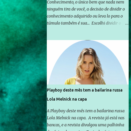
Conhecimento, o único bem que nada nem
ninguém tira de você, a decisão de dividir o
conhecimento adquirido ou leva lo para o
túmulo também é sua... Escolhi dividir o
pouco que aprendi com o mundo, ou pelo
menos criar mecanismos que possibilitem
mais e mais pessoas terem acesso a
educação e ao conhecimento. Não sou
Professor, a mais nobre das profissões, mas
tento ser um empreendedor da
comunicação, que além de informação
cotidiana, corriqueira e cada vez mais
preocupantes, do tipo que você já esta
Playboy deste mês tem a bailarina russa
acostumado a ver neste espaço, vou
Lola Melnick na capa
trabalhar a ideia que possibilite distribuir
não só informações, mas que gere de forma
A Playboy deste mês tem a bailarina russa
consistente a riqueza do conhecimento...
Lola Melnick na capa. A revista já está nas
Exemplo: o cidadão brasileiro não precisa só
bancas, e a revista divulgou uma palhinha
ser informado sobre operações da Lava Jato,