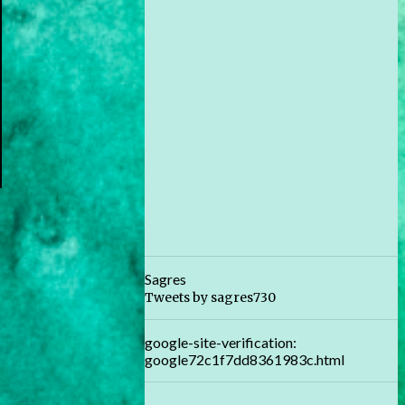
Sagres
Tweets by sagres730
google-site-verification:
google72c1f7dd8361983c.html