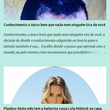
empresários" Assina a nota o advogado Cristiano Zanin Martins
Conhecimento o único bem que nada nem ninguém tira de você
Conhecimento, o único bem que nada nem ninguém tira de você, a
decisão de dividir o conhecimento adquirido ou leva lo para o
túmulo também é sua... Escolhi dividir o pouco que aprendi com o
mundo, ou pelo menos criar mecanismos que possibilitem mais e
mais pessoas terem acesso a educação e ao conhecimento. Não
sou Professor, a mais nobre das profissões, mas tento ser um
empreendedor da comunicação, que além de informação
cotidiana, corriqueira e cada vez mais preocupantes, do tipo que
você já esta acostumado a ver neste espaço, vou trabalhar a ideia
que possibilite distribuir não só informações, mas que gere de
forma consistente a riqueza do conhecimento... Exemplo: o
cidadão brasileiro não precisa só ser informado sobre operações
da Lava Jato, Reformas que podem retirar ou não direitos, ou
Playboy deste mês tem a bailarina russa Lola Melnick na capa