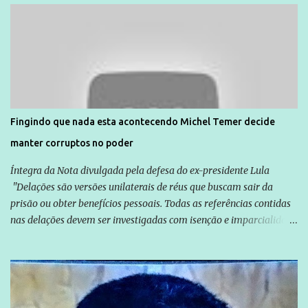
Direitos Humanos da Anistia Internacional, Renata Neder, disse à
Agência Brasil que ações e atividades de mobilização são feitas
normalmente pela organização não governamental. As ações de
solidariedade são promovidas em apoio a famílias ou pessoas que
são vítimas de violência, estão em situação de risco ou têm seus
direitos violados. Leia mais: Anistia Internacional cobra do Brasil
solução do caso Amarildo - Terra Brasil
Fingindo que nada esta acontecendo Michel Temer decide
manter corruptos no poder
Íntegra da Nota divulgada pela defesa do ex-presidente Lula
"Delações são versões unilaterais de réus que buscam sair da
prisão ou obter benefícios pessoais. Todas as referências contidas
nas delações devem ser investigadas com isenção e imparcialidade
não apenas em relação ao ex-Presidente Lula, mas também em
relação a todos os que foram citados, incluindo a sociedade que a
Globo manteve com o Grupo Odebrecht, citada na delação de
Emílio Odebrecht. Lula sempre atuou para promover o Brasil no
exterior, e não para promover determinadas empresas ou