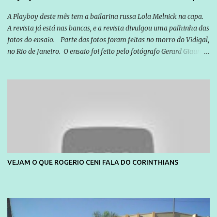
quem vai ser preso ou não; é preciso levar até as pessoas, do mais
simples ao mais burguês, o que diz a nossa Constituição, quais são
A Playboy deste mês tem a bailarina russa Lola Melnick na capa.
seus direitos e deveres em ...
A revista já está nas bancas, e a revista divulgou uma palhinha das
fotos do ensaio. Parte das fotos foram feitas no morro do Vidigal,
no Rio de Janeiro. O ensaio foi feito pelo fotógrafo Gerard Giaume
e também contou com a praia da Joatinga como locação. Playboy
divulga capa e primeiras fotos de Lola Melnick - @aredacao
VEJAM O QUE ROGERIO CENI FALA DO CORINTHIANS