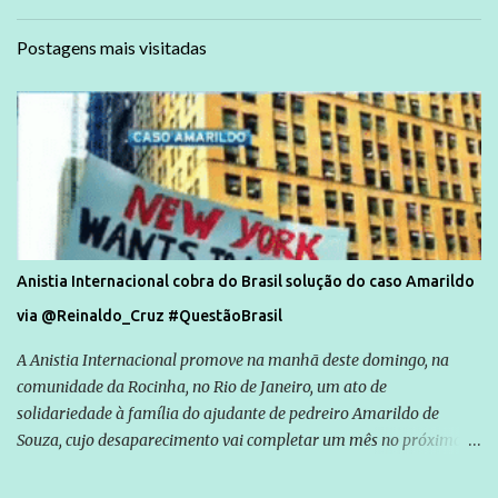
Postagens mais visitadas
Anistia Internacional cobra do Brasil solução do caso Amarildo
via @Reinaldo_Cruz #QuestãoBrasil
A Anistia Internacional promove na manhã deste domingo, na
comunidade da Rocinha, no Rio de Janeiro, um ato de
solidariedade à família do ajudante de pedreiro Amarildo de
Souza, cujo desaparecimento vai completar um mês no próximo
dia 14. Amarildo desapareceu quando foi levado por policiais da
Unidade de Polícia Pacificadora (UPP) da Rocinha. A assessora de