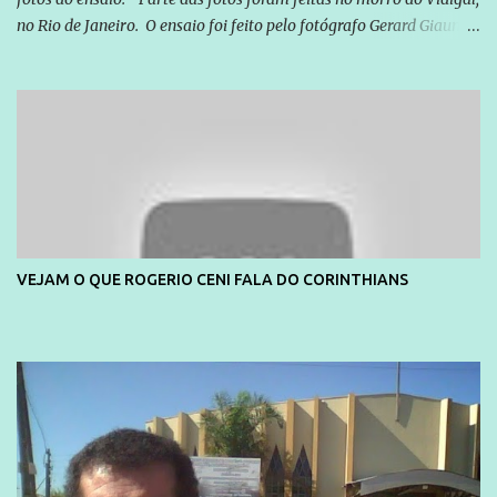
no Rio de Janeiro. O ensaio foi feito pelo fotógrafo Gerard Giaume
e também contou com a praia da Joatinga como locação. Playboy
divulga capa e primeiras fotos de Lola Melnick - @aredacao
VEJAM O QUE ROGERIO CENI FALA DO CORINTHIANS