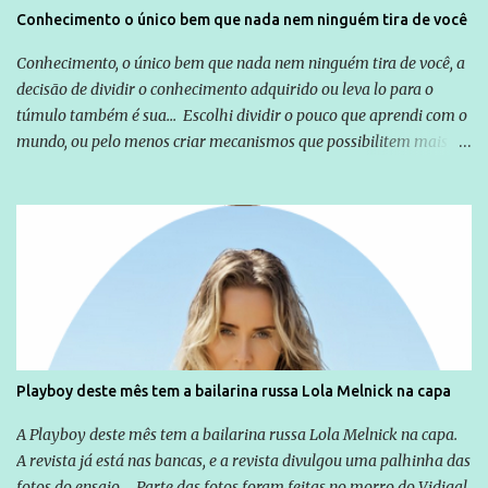
Conhecimento o único bem que nada nem ninguém tira de você
Conhecimento, o único bem que nada nem ninguém tira de você, a
decisão de dividir o conhecimento adquirido ou leva lo para o
túmulo também é sua... Escolhi dividir o pouco que aprendi com o
mundo, ou pelo menos criar mecanismos que possibilitem mais e
mais pessoas terem acesso a educação e ao conhecimento. Não
sou Professor, a mais nobre das profissões, mas tento ser um
empreendedor da comunicação, que além de informação
cotidiana, corriqueira e cada vez mais preocupantes, do tipo que
você já esta acostumado a ver neste espaço, vou trabalhar a ideia
que possibilite distribuir não só informações, mas que gere de
forma consistente a riqueza do conhecimento... Exemplo: o
cidadão brasileiro não precisa só ser informado sobre operações
da Lava Jato, Reformas que podem retirar ou não direitos, ou
Playboy deste mês tem a bailarina russa Lola Melnick na capa
quem vai ser preso ou não; é preciso levar até as pessoas, do mais
simples ao mais burguês, o que diz a nossa Constituição, quais são
A Playboy deste mês tem a bailarina russa Lola Melnick na capa.
seus direitos e deveres em ...
A revista já está nas bancas, e a revista divulgou uma palhinha das
fotos do ensaio. Parte das fotos foram feitas no morro do Vidigal,