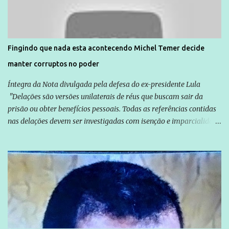
solidariedade são promovidas em apoio a famílias ou pessoas que
são vítimas de violência, estão em situação de risco ou têm seus
direitos violados. Leia mais: Anistia Internacional cobra do Brasil
solução do caso Amarildo - Terra Brasil
Fingindo que nada esta acontecendo Michel Temer decide
manter corruptos no poder
Íntegra da Nota divulgada pela defesa do ex-presidente Lula
"Delações são versões unilaterais de réus que buscam sair da
prisão ou obter benefícios pessoais. Todas as referências contidas
nas delações devem ser investigadas com isenção e imparcialidade
não apenas em relação ao ex-Presidente Lula, mas também em
relação a todos os que foram citados, incluindo a sociedade que a
Globo manteve com o Grupo Odebrecht, citada na delação de
Emílio Odebrecht. Lula sempre atuou para promover o Brasil no
exterior, e não para promover determinadas empresas ou
empresários" Assina a nota o advogado Cristiano Zanin Martins