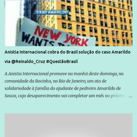
Anistia Internacional cobra do Brasil solução do caso Amarildo
via @Reinaldo_Cruz #QuestãoBrasil
A Anistia Internacional promove na manhã deste domingo, na
comunidade da Rocinha, no Rio de Janeiro, um ato de
solidariedade à família do ajudante de pedreiro Amarildo de
Souza, cujo desaparecimento vai completar um mês no próximo
dia 14. Amarildo desapareceu quando foi levado por policiais da
Unidade de Polícia Pacificadora (UPP) da Rocinha. A assessora de
Direitos Humanos da Anistia Internacional, Renata Neder, disse à
Agência Brasil que ações e atividades de mobilização são feitas
normalmente pela organização não governamental. As ações de