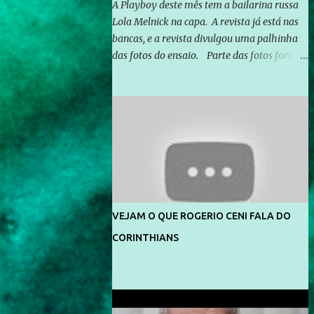
A Playboy deste mês tem a bailarina russa
Lola Melnick na capa. A revista já está nas
bancas, e a revista divulgou uma palhinha
das fotos do ensaio. Parte das fotos foram
feitas no morro do Vidigal, no Rio de
Janeiro. O ensaio foi feito pelo fotógrafo
Gerard Giaume e também contou com a
praia da Joatinga como locação. Playboy
divulga capa e primeiras fotos de Lola
Melnick - @aredacao
VEJAM O QUE ROGERIO CENI FALA DO
CORINTHIANS