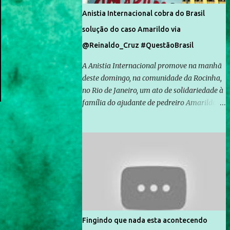
Anistia Internacional cobra do Brasil
solução do caso Amarildo via
@Reinaldo_Cruz #QuestãoBrasil
A Anistia Internacional promove na manhã
deste domingo, na comunidade da Rocinha,
no Rio de Janeiro, um ato de solidariedade à
família do ajudante de pedreiro Amarildo de
Souza, cujo desaparecimento vai completar
um mês no próximo dia 14. Amarildo
desapareceu quando foi levado por policiais
da Unidade de Polícia Pacificadora (UPP) da
Rocinha. A assessora de Direitos Humanos
da Anistia Internacional, Renata Neder, disse
à Agência Brasil que ações e atividades de
mobilização são feitas normalmente pela
organização não governamental. As ações
Fingindo que nada esta acontecendo
de solidariedade são promovidas em apoio