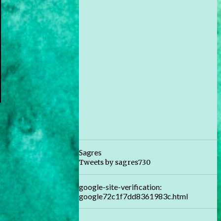
Sagres
Tweets by sagres730
google-site-verification:
google72c1f7dd8361983c.html