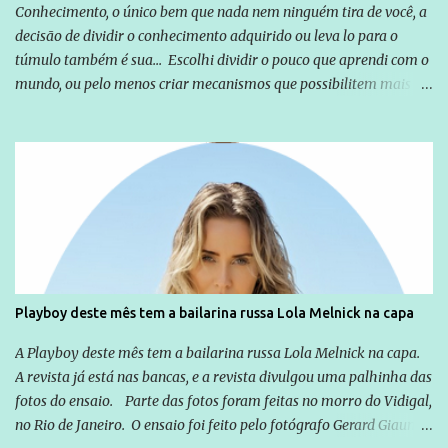
Conhecimento, o único bem que nada nem ninguém tira de você, a
decisão de dividir o conhecimento adquirido ou leva lo para o
túmulo também é sua... Escolhi dividir o pouco que aprendi com o
mundo, ou pelo menos criar mecanismos que possibilitem mais e
mais pessoas terem acesso a educação e ao conhecimento. Não
sou Professor, a mais nobre das profissões, mas tento ser um
empreendedor da comunicação, que além de informação
cotidiana, corriqueira e cada vez mais preocupantes, do tipo que
você já esta acostumado a ver neste espaço, vou trabalhar a ideia
que possibilite distribuir não só informações, mas que gere de
forma consistente a riqueza do conhecimento... Exemplo: o
cidadão brasileiro não precisa só ser informado sobre operações
da Lava Jato, Reformas que podem retirar ou não direitos, ou
Playboy deste mês tem a bailarina russa Lola Melnick na capa
quem vai ser preso ou não; é preciso levar até as pessoas, do mais
simples ao mais burguês, o que diz a nossa Constituição, quais são
A Playboy deste mês tem a bailarina russa Lola Melnick na capa.
seus direitos e deveres em ...
A revista já está nas bancas, e a revista divulgou uma palhinha das
fotos do ensaio. Parte das fotos foram feitas no morro do Vidigal,
no Rio de Janeiro. O ensaio foi feito pelo fotógrafo Gerard Giaume