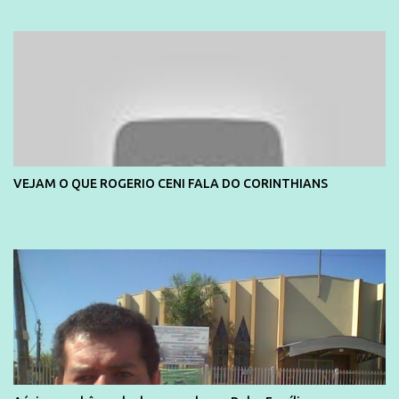
e também contou com a praia da Joatinga como locação. Playboy
divulga capa e primeiras fotos de Lola Melnick - @aredacao
VEJAM O QUE ROGERIO CENI FALA DO CORINTHIANS