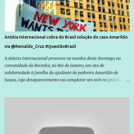
Anistia Internacional cobra do Brasil solução do caso Amarildo
via @Reinaldo_Cruz #QuestãoBrasil
A Anistia Internacional promove na manhã deste domingo, na
comunidade da Rocinha, no Rio de Janeiro, um ato de
solidariedade à família do ajudante de pedreiro Amarildo de
Souza, cujo desaparecimento vai completar um mês no próximo
dia 14. Amarildo desapareceu quando foi levado por policiais da
Unidade de Polícia Pacificadora (UPP) da Rocinha. A assessora de
Direitos Humanos da Anistia Internacional, Renata Neder, disse à
Agência Brasil que ações e atividades de mobilização são feitas
normalmente pela organização não governamental. As ações de
solidariedade são promovidas em apoio a famílias ou pessoas que
são vítimas de violência, estão em situação de risco ou têm seus