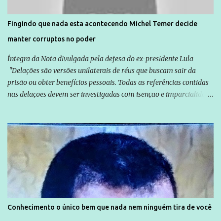
direitos violados. Leia mais: Anistia Internacional cobra do Brasil
solução do caso Amarildo - Terra Brasil
Fingindo que nada esta acontecendo Michel Temer decide
manter corruptos no poder
Íntegra da Nota divulgada pela defesa do ex-presidente Lula
"Delações são versões unilaterais de réus que buscam sair da
prisão ou obter benefícios pessoais. Todas as referências contidas
nas delações devem ser investigadas com isenção e imparcialidade
não apenas em relação ao ex-Presidente Lula, mas também em
relação a todos os que foram citados, incluindo a sociedade que a
Globo manteve com o Grupo Odebrecht, citada na delação de
Emílio Odebrecht. Lula sempre atuou para promover o Brasil no
exterior, e não para promover determinadas empresas ou
empresários" Assina a nota o advogado Cristiano Zanin Martins
Conhecimento o único bem que nada nem ninguém tira de você