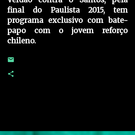
final do Paulista 2015, tem
programa exclusivo com bate-
papo com o jovem reforço
chileno.
C
o
m
e