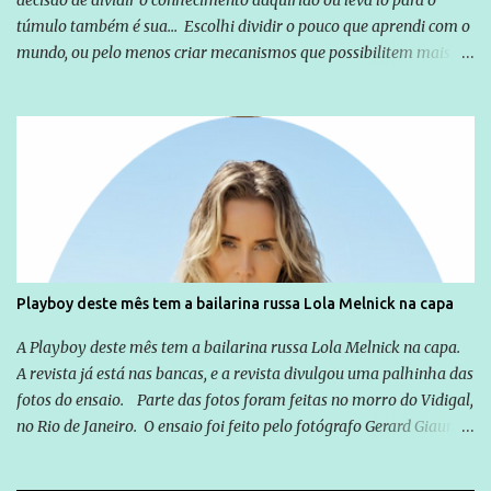
decisão de dividir o conhecimento adquirido ou leva lo para o
túmulo também é sua... Escolhi dividir o pouco que aprendi com o
mundo, ou pelo menos criar mecanismos que possibilitem mais e
mais pessoas terem acesso a educação e ao conhecimento. Não
sou Professor, a mais nobre das profissões, mas tento ser um
empreendedor da comunicação, que além de informação
cotidiana, corriqueira e cada vez mais preocupantes, do tipo que
você já esta acostumado a ver neste espaço, vou trabalhar a ideia
que possibilite distribuir não só informações, mas que gere de
forma consistente a riqueza do conhecimento... Exemplo: o
cidadão brasileiro não precisa só ser informado sobre operações
da Lava Jato, Reformas que podem retirar ou não direitos, ou
Playboy deste mês tem a bailarina russa Lola Melnick na capa
quem vai ser preso ou não; é preciso levar até as pessoas, do mais
simples ao mais burguês, o que diz a nossa Constituição, quais são
A Playboy deste mês tem a bailarina russa Lola Melnick na capa.
seus direitos e deveres em ...
A revista já está nas bancas, e a revista divulgou uma palhinha das
fotos do ensaio. Parte das fotos foram feitas no morro do Vidigal,
no Rio de Janeiro. O ensaio foi feito pelo fotógrafo Gerard Giaume
e também contou com a praia da Joatinga como locação. Playboy
divulga capa e primeiras fotos de Lola Melnick - @aredacao