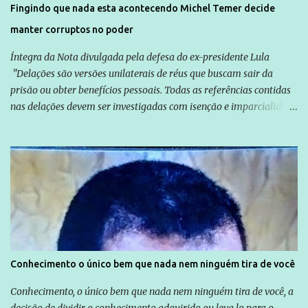
Fingindo que nada esta acontecendo Michel Temer decide
manter corruptos no poder
Íntegra da Nota divulgada pela defesa do ex-presidente Lula
"Delações são versões unilaterais de réus que buscam sair da
prisão ou obter benefícios pessoais. Todas as referências contidas
nas delações devem ser investigadas com isenção e imparcialidade
não apenas em relação ao ex-Presidente Lula, mas também em
relação a todos os que foram citados, incluindo a sociedade que a
Globo manteve com o Grupo Odebrecht, citada na delação de
Emílio Odebrecht. Lula sempre atuou para promover o Brasil no
exterior, e não para promover determinadas empresas ou
empresários" Assina a nota o advogado Cristiano Zanin Martins
Conhecimento o único bem que nada nem ninguém tira de você
Conhecimento, o único bem que nada nem ninguém tira de você, a