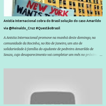
Anistia Internacional cobra do Brasil solução do caso Amarildo
via @Reinaldo_Cruz #QuestãoBrasil
A Anistia Internacional promove na manhã deste domingo, na
comunidade da Rocinha, no Rio de Janeiro, um ato de
solidariedade à família do ajudante de pedreiro Amarildo de
Souza, cujo desaparecimento vai completar um mês no próximo
dia 14. Amarildo desapareceu quando foi levado por policiais da
Unidade de Polícia Pacificadora (UPP) da Rocinha. A assessora de
Direitos Humanos da Anistia Internacional, Renata Neder, disse à
Agência Brasil que ações e atividades de mobilização são feitas
normalmente pela organização não governamental. As ações de
solidariedade são promovidas em apoio a famílias ou pessoas que
são vítimas de violência, estão em situação de risco ou têm seus
direitos violados. Leia mais: Anistia Internacional cobra do Brasil
solução do caso Amarildo - Terra Brasil